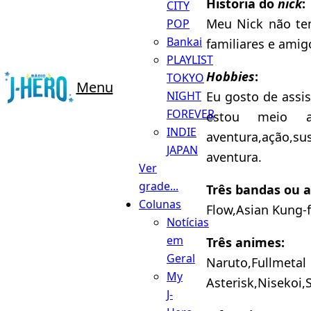
Historia do
nick
:
CITY
Meu Nick não tem
POP
Bankai
familiares e ami
PLAYLIST
Hobbies
:
TOKYO
Menu
Eu gosto de assis
NIGHT
FOREVER
estou meio a
INDIE
aventura,ação,s
JAPAN
aventura.
Ver
grade...
Três bandas ou a
Colunas
Flow,Asian Kung-
Notícias
em
Três animes:
Geral
Naruto,Fullmetal
My
Asterisk,Nisekoi,
J-