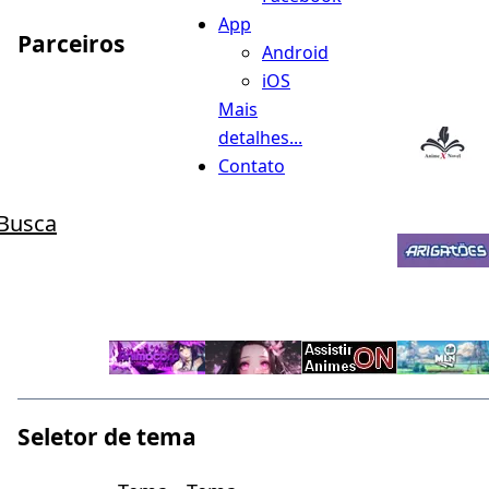
App
Parceiros
Android
iOS
Mais
detalhes...
Contato
Busca
Seletor de tema