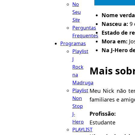
No
Seu
Nome verda
Site
Nasceu a:
9 
Perguntas
Estado de r
Frequentes
Mora em:
Jo
Programas
Na J-Hero d
Playlist
J
Rock
Mais sob
na
Madruga
Meu Nick não tem
Playlist
Non
familiares e ami
Stop
Profissão:
J-
Hero
Estudante
PLAYLIST