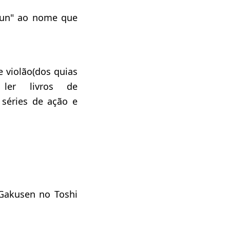
"kun" ao nome que
e violão(dos quias
ler livros de
séries de ação e
,Gakusen no Toshi