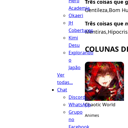
Hero
Três coisas que g
Academia
Gentileza,Bom Hu
Okaeri
JH
Três coisas que
n
Coberturas
Mentiras,Hipocris
Kimi
Desu
COLUNAS D
Explorando
o
Japão
Ver
todas...
Chat
Discord
WhatsApp
Chaotic World
Grupo
Animes
no
Facebook