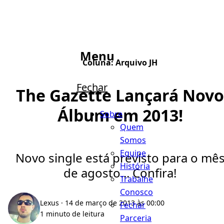
Menu
Coluna:
Arquivo JH
Fechar
The Gazette Lançará Novo
Álbum em 2013!
Sobre
Quem
Somos
Equipe
Novo single está previsto para o mê
História
de agosto... Confira!
Trabalhe
Conosco
Lexus
· 14 de março de 2013 às 00:00
Fechar
1 minuto de leitura
Parceria