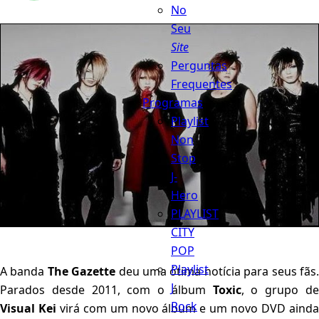
No
Seu
Site
Perguntas
Frequentes
Programas
Playlist
Non
Stop
J-
Hero
PLAYLIST
CITY
POP
Playlist
A banda
The Gazette
deu uma ótima notícia para seus fãs
J
Parados desde 2011, com o álbum
Toxic
, o grupo d
Rock
Visual Kei
virá com um novo álbum e um novo DVD aind