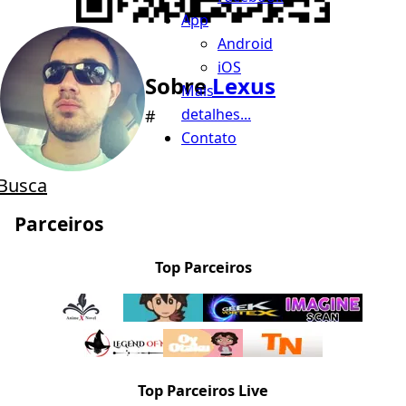
App
Android
iOS
Sobre
Lexus
Mais
detalhes...
#
Contato
Busca
Parceiros
Top Parceiros
Top Parceiros Live