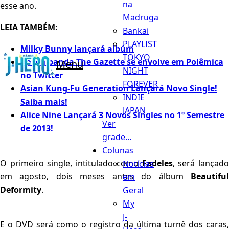
na
esse ano.
Madruga
LEIA TAMBÉM:
Bankai
PLAYLIST
Milky Bunny lançará albúm
TOKYO
Aoi da banda The Gazette se envolve em Polêmica
Menu
NIGHT
no Twitter
FOREVER
Asian Kung-Fu Generation Lançará Novo Single!
INDIE
Saiba mais!
JAPAN
Alice Nine Lançará 3 Novos Singles no 1º Semestre
Ver
de 2013!
grade...
Colunas
O primeiro single, intitulado como
Fadeles
, será lançad
Notícias
em agosto, dois meses antes do álbum
Beautiful
em
Deformity
.
Geral
My
J-
E o DVD será como o registro da última turnê dos caras,