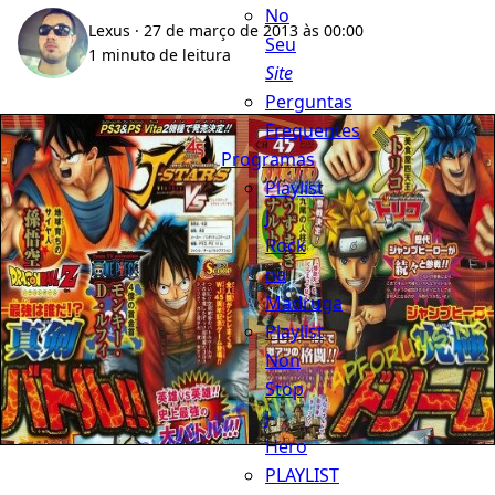
No
Lexus
· 27 de março de 2013 às 00:00
Seu
1 minuto de leitura
Site
Perguntas
Frequentes
Programas
Playlist
J
Rock
na
Madruga
Playlist
Non
Stop
J-
Hero
PLAYLIST