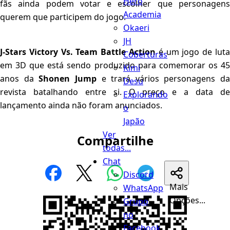
Hero
fãs ainda podem votar e escolher que personagens
Academia
querem que participem do jogo.
Okaeri
JH
J-Stars Victory Vs. Team Battle Action
é um jogo de luta
Coberturas
em 3D que está sendo produzido para comemorar os 45
Kimi
anos da
Shonen Jump
e trará vários personagens da
Desu
revista batalhando entre si. O preço e a data de
Explorando
lançamento ainda não foram anunciados.
o
Japão
Ver
Compartilhe
todas...
Chat
Discord
Mais
WhatsApp
Opções...
Grupo
no
Facebook