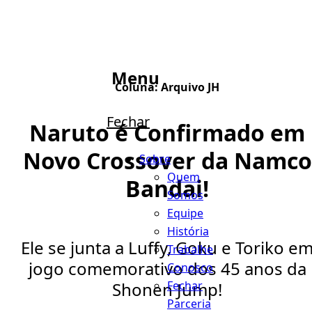
Menu
Coluna:
Arquivo JH
Fechar
Naruto é Confirmado em
Novo Crossover da Namco
Sobre
Quem
Bandai!
Somos
Equipe
História
Ele se junta a Luffy, Goku e Toriko e
Trabalhe
jogo comemorativo dos 45 anos da
Conosco
Fechar
Shonen Jump!
Parceria