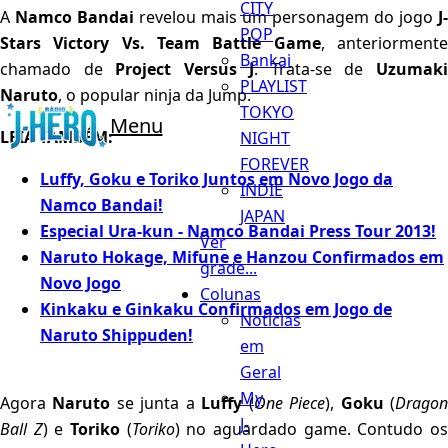
CITY
A
Namco Bandai
revelou mais um personagem do jogo
J-
POP
Stars Victory Vs. Team Battle Game
, anteriorment
Bankai
chamado de
Project Versus J
. Trata-se de
Uzumak
PLAYLIST
Naruto
, o popular ninja da Jump.
TOKYO
Menu
LEIA TAMBÉM:
NIGHT
FOREVER
Luffy, Goku e Toriko Juntos em Novo Jogo da
INDIE
Namco Bandai!
JAPAN
Especial Ura-kun - Namco Bandai Press Tour 2013!
Ver
Naruto Hokage, Mifune e Hanzou Confirmados em
grade...
Novo Jogo
Colunas
Kinkaku e Ginkaku Confirmados em Jogo de
Notícias
Naruto Shippuden!
em
Geral
My
Agora
Naruto
se junta a
Luffy
(
One Piece
),
Goku
(
Drago
J-
Ball Z
) e
Toriko
(
Toriko
) no aguardado game. Contudo o