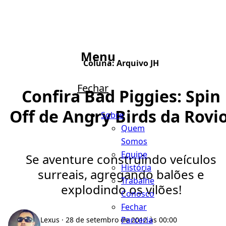
Menu
Coluna:
Arquivo JH
Fechar
Confira Bad Piggies: Spin
Off de Angry Birds da Rovio
Sobre
Quem
Somos
Equipe
Se aventure construindo veículos
História
surreais, agregando balões e
Trabalhe
explodindo os vilões!
Conosco
Fechar
Parceria
Lexus
· 28 de setembro de 2012 às 00:00