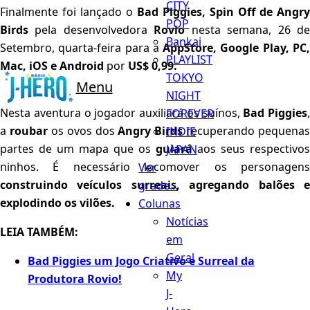
CITY
Finalmente foi lançado o
Bad Piggies, Spin Off de Angry
POP
Birds
pela desenvolvedora
Rovio
nesta semana, 26 d
Bankai
Setembro, quarta-feira para a
AppStore, Google Play, PC
PLAYLIST
Mac, iOS e Android
por
US$ 0,99.
TOKYO
Menu
NIGHT
Nesta aventura o jogador auxiliará os suínos,
Bad Piggies
,
FOREVER
a
roubar
os ovos dos
Angry Birds
recuperando pequenas
INDIE
partes de um mapa que os
guiará
aos seus respectivos
JAPAN
ninhos. É necessário locomover os personagens
Ver
construindo veículos surreais, agregando balões e
grade...
explodindo os vilões.
Colunas
Notícias
LEIA TAMBÉM:
em
Geral
Bad Piggies um Jogo Criativo e Surreal da
My
Produtora Rovio!
J-