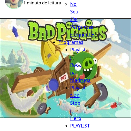
1 minuto de leitura
No
Seu
Site
Perguntas
Frequentes
Programas
Playlist
J
Rock
na
Madruga
Playlist
Non
Stop
J-
Hero
PLAYLIST