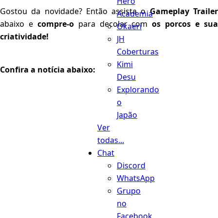
Hero
Gostou da novidade? Então assista o
Gameplay Traile
Academia
abaixo e
compre-o
para decolar com
os porcos e su
Okaeri
criatividade!
JH
Coberturas
Kimi
Confira a notícia abaixo:
Desu
Explorando
o
Japão
Ver
todas...
Chat
Discord
WhatsApp
Grupo
no
Facebook