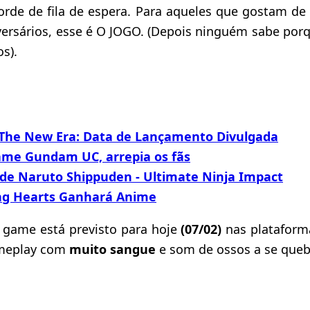
rde de fila de espera. Para aqueles que gostam de 
dversários, esse é O JOGO. (Depois ninguém sabe por
s).
The New Era: Data de Lançamento Divulgada
Game Gundam UC, arrepia os fãs
e Naruto Shippuden - Ultimate Ninja Impact
ng Hearts Ganhará Anime
game está previsto para hoje
(07/02)
nas platafor
ameplay com
muito sangue
e som de ossos a se queb