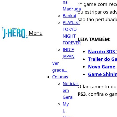
na
1º game com reco
Madruga
ou estripar os a
Bankai
são tão pertubado
PLAYLIST
TOKYO
Menu
NIGHT
LEIA TAMBÉM:
FOREVER
INDIE
Naruto 3DS 
JAPAN
Trailer do 
Ver
Novo Game d
grade...
Game Shini
Colunas
Notícias
O lançamento do 
em
PS3
, confira o g
Geral
My
J-