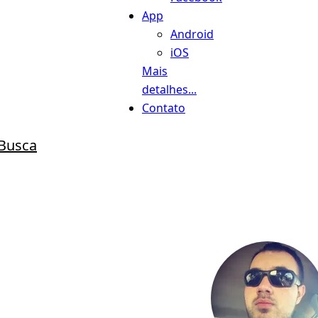
App
Android
iOS
Mais
detalhes...
Contato
Busca