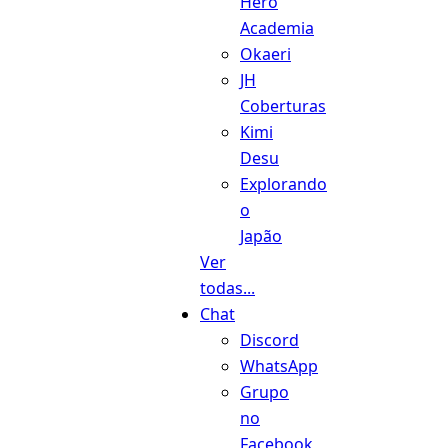
Hero
Academia
Okaeri
JH
Coberturas
Kimi
Desu
Explorando
o
Japão
Ver
todas...
Chat
Discord
WhatsApp
Grupo
no
Facebook