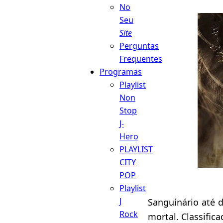
No
Seu
Site
Perguntas
Frequentes
Programas
Playlist
Non
Stop
J-
Hero
PLAYLIST
CITY
POP
Playlist
J
Sanguinário até 
Rock
mortal. Classifi