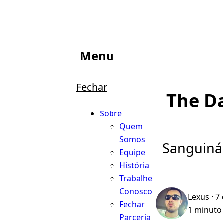
Menu
Fechar
The Da
Sobre
Quem
Somos
Sanguinár
Equipe
História
Trabalhe
Conosco
Lexus
· 7
Fechar
1 minuto 
Parceria