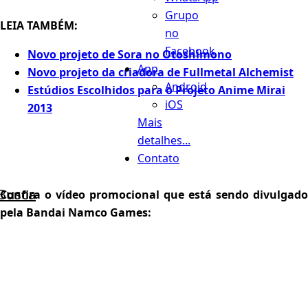
Grupo
LEIA TAMBÉM:
no
Facebook
Novo projeto de Sora no Otoshimono
App
Novo projeto da criadora de Fullmetal Alchemist
Android
Estúdios Escolhidos para o Projeto Anime Mirai
iOS
2013
Mais
detalhes...
Contato
Busca
Confira o vídeo promocional que está sendo divulgado
pela Bandai Namco Games: