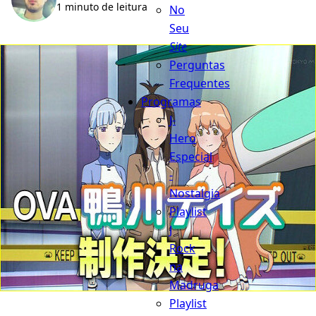
1 minuto de leitura
No
Seu
Site
Perguntas
Frequentes
Programas
J-
Hero
Especial
-
Nostalgia
Playlist
J
Rock
na
Madruga
Playlist