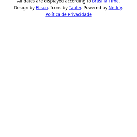
All dates are displayed according to
Brasília Time
.
Design by
Elison
. Icons by
Tabler
. Powered by
Netlify
.
Política de Privacidade