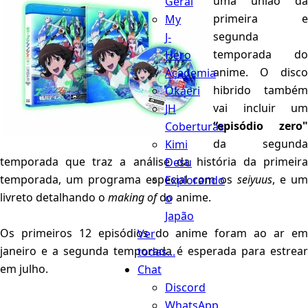
uma união da
Geral
primeira e
My
segunda
J-
temporada do
Hero
anime. O disco
Academia
hibrido também
Okaeri
vai incluir um
JH
“episódio zero"
Coberturas
da segunda
Kimi
temporada que traz a análise da história da primeira
Desu
temporada, um programa especial com os
seiyuus
, e um
Explorando
livreto detalhando o
making of
do anime.
o
Japão
Os primeiros 12 episódios do anime foram ao ar em
Ver
janeiro e a segunda temporada é esperada para estrear
todas...
em julho.
Chat
Discord
WhatsApp