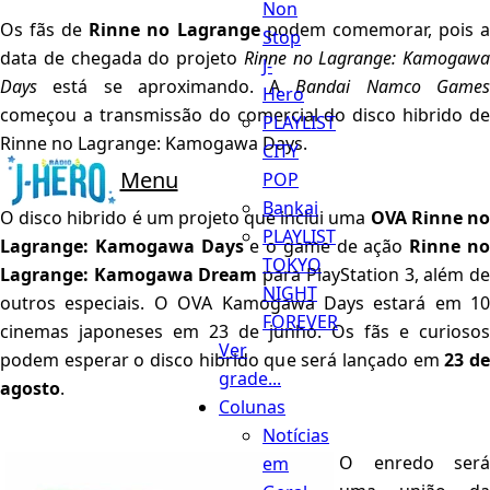
Non
Os fãs de
Rinne no Lagrange
podem comemorar, pois 
Stop
data de chegada do projeto
Rinne no Lagrange: Kamogawa
J-
Days
está se aproximando. A
Bandai Namco Game
Hero
começou a transmissão do comercial do disco hibrido de
PLAYLIST
Rinne no Lagrange: Kamogawa Days.
CITY
Menu
POP
Bankai
O disco hibrido é um projeto que inclui uma
OVA Rinne n
PLAYLIST
Lagrange: Kamogawa Days
e o game de ação
Rinne n
TOKYO
Lagrange: Kamogawa Dream
para PlayStation 3, além d
NIGHT
outros especiais. O OVA Kamogawa Days estará em 10
FOREVER
cinemas japoneses em 23 de junho. Os fãs e curiosos
Ver
podem esperar o disco hibrido que será lançado em
23 d
grade...
agosto
.
Colunas
Notícias
O enredo será
em