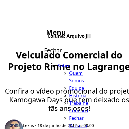
Menu
Coluna:
Arquivo JH
Fechar
Veiculado Comercial do
Projeto Rinne no Lagrang
Sobre
Quem
Somos
Equipe
Confira o vídeo promocional do proje
História
Kamogawa Days que tem deixado o
Trabalhe
fãs ansiosos!
Conosco
Fechar
Parceria
Lexus
· 18 de junho de 2012 às 00:00