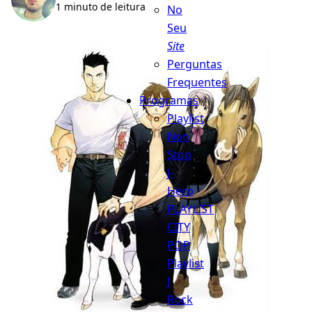
1 minuto de leitura
No
Seu
Site
Perguntas
Frequentes
Programas
Playlist
Non
Stop
J-
Hero
PLAYLIST
CITY
POP
Playlist
J
Rock