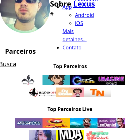
Sobre
Lexus
App
#
Android
iOS
Mais
detalhes...
Contato
Parceiros
Busca
Top Parceiros
Top Parceiros Live