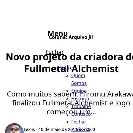
Menu
Coluna:
Arquivo JH
Fechar
Novo projeto da criadora d
Fullmetal Alchemist
Sobre
Quem
Somos
Equipe
Como muitos sabem, Hiromu Arakaw
História
finalizou Fullmetal Alchemist e logo
Trabalhe
começou um...
Conosco
Fechar
Parceria
Lexus
· 10 de maio de 2011 às 00:00