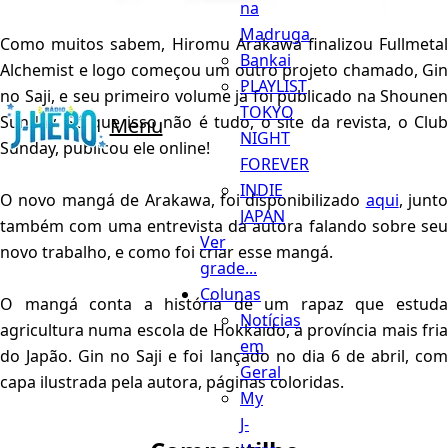
na
Madruga
Como muitos sabem, Hiromu Arakawa finalizou Fullmetal
Bankai
Alchemist e logo começou um outro projeto chamado, Gin
PLAYLIST
no Saji, e seu primeiro volume já foi publicado na Shounen
TOKYO
Sunday. Só que isso não é tudo, o site da revista, o Club
Menu
NIGHT
Sunday, publicou ele online!
FOREVER
INDIE
O novo mangá de Arakawa, foi disponibilizado
aqui
, junto
JAPAN
também com uma entrevista da autora falando sobre seu
Ver
novo trabalho, e como foi criar esse mangá.
grade...
Colunas
O mangá conta a história de um rapaz que estuda
Notícias
agricultura numa escola de Hokkaido, a província mais fria
em
do Japão. Gin no Saji e foi lançado no dia 6 de abril, com
Geral
capa ilustrada pela autora, páginas coloridas.
My
J-