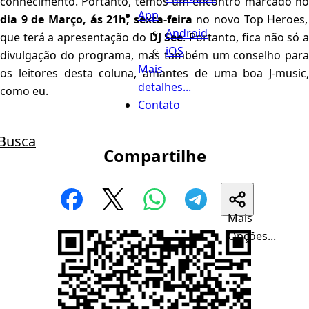
conhecimento. Portanto, temos um encontro marcado no
App
dia 9 de Março, ás 21h, sexta-feira
no novo Top Heroes,
Android
que terá a apresentação do
DJ See
. Portanto, fica não só 
iOS
divulgação do programa, mas também um conselho para
Mais
os leitores desta coluna, amantes de uma boa J-music,
detalhes...
como eu.
Contato
Busca
Compartilhe
Mais
Opções...