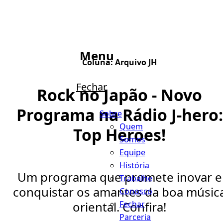
Menu
Coluna:
Arquivo JH
Fechar
Rock no Japão - Novo
Programa na Rádio J-hero:
Sobre
Quem
Top Heroes!
Somos
Equipe
História
Um programa que promete inovar e
Trabalhe
conquistar os amantes da boa músic
Conosco
Fechar
oriental. Confira!
Parceria