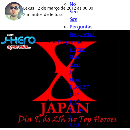
No
Lexus
· 2 de março de 2012 às 00:00
Seu
2 minutos de leitura
Site
Perguntas
Frequentes
Programas
Playlist
Non
Stop
J-
Hero
PLAYLIST
CITY
POP
Playlist
J
Rock