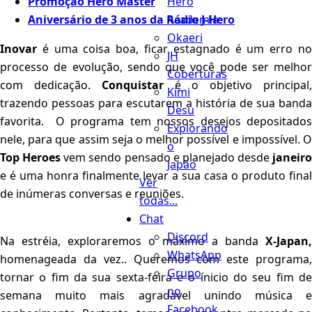
Promoção Hero Master
Hero
Aniversário de 3 anos da Rádio J-Hero
Academia
Okaeri
Inovar
é uma coisa boa, ficar estagnado é um erro no
JH
processo de evolução, sendo que você pode ser melhor
Coberturas
com dedicação.
Conquistar
é o objetivo principal
Kimi
trazendo pessoas para escutarem a história de sua banda
Desu
favorita. O programa tem nossos desejos depositados
Explorando
nele, para que assim seja o melhor possível e impossível. O
o
Top Heroes
vem sendo pensado e planejado desde
janeiro
Japão
e é uma honra finalmente levar a sua casa o produto final
Ver
de inúmeras conversas e reuniões.
todas...
Chat
Discord
Na estréia, exploraremos o máximo a banda
X-Japan,
WhatsApp
homenageada da vez.. Queremos com este programa,
Grupo
tornar o fim da sua sexta-feira e o ínicio do seu fim de
no
semana muito mais agradavel unindo música e
Facebook