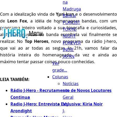
na
Madruga
Com a idealização vinda de
Yuri-kun
e o desenvolvimento
Bankai
de
Leon Fox
, a idéia de homenagear bandas, com u
PLAYLIST
programa inteiro voltado a sua biografia e curiosidades,
TOKYO
Menu
além das musicas da banda escolhida vai finalmente se
NIGHT
realizar. No
Top Heroes
, novo programa da rádio J-hero,
FOREVER
que vai ao ar todas as sextas ás 21h, vamos falar da
INDIE
história inteira do homenageado da vez e ainda ao
JAPAN
máximo tentar passar coisas pouco conhecidas.
Ver
grade...
Colunas
LEIA TAMBÉM:
Notícias
Rádio J-Hero - Recrutamento de Novos Locutores
em
Continua
Geral
Radio J-Hero: Entrevista Exclusiva: Kiria Noir
My
Arondight
J-