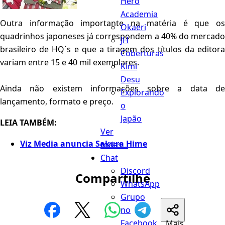
Hero
Academia
Outra informação importante na matéria é que os
Okaeri
quadrinhos japoneses já correspondem a 40% do mercado
JH
brasileiro de HQ´s e que a tiragem dos títulos da editora
Coberturas
variam entre 15 e 40 mil exemplares.
Kimi
Desu
Ainda não existem informações sobre a data de
Explorando
lançamento, formato e preço.
o
Japão
LEIA TAMBÉM:
Ver
Viz Media anuncia Sakura Hime
todas...
Chat
Discord
Compartilhe
WhatsApp
Grupo
no
Facebook
Mais