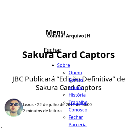
Menu
Coluna:
Arquivo JH
Fechar
Sakura Card Captors
Sobre
Quem
JBC Publicará “Edição Definitiva” de
Somos
Sakura Card Captors
Equipe
História
Trabalhe
Lexus
· 22 de julho de 2011 às 00:00
Conosco
2 minutos de leitura
Fechar
Parceria