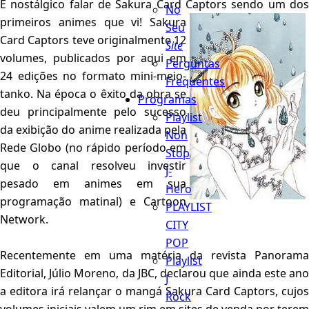
É nostálgico falar de Sakura Card Captors sendo um dos
No
primeiros animes que
vi! Sakura
Seu
Card Captors teve originalmente 12
Site
volumes, publicados por aqui em
Perguntas
24 edições no formato mini-meio-
Frequentes
tanko. Na época o êxito da obra se
Programas
deu principalmente pelo sucesso
Playlist
da exibição do anime realizada pela
Non
Rede Globo (no rápido período em
Stop
que o canal resolveu investir
J-
pesado em animes em sua
Hero
programação matinal) e Cartoon
PLAYLIST
Network.
CITY
POP
Recentemente em uma matéria da revista Panorama
Playlist
Editorial, Júlio Moreno, da JBC, declarou que ainda este ano
J
a editora irá relançar o mangá Sakura Card Captors, cujos
Rock