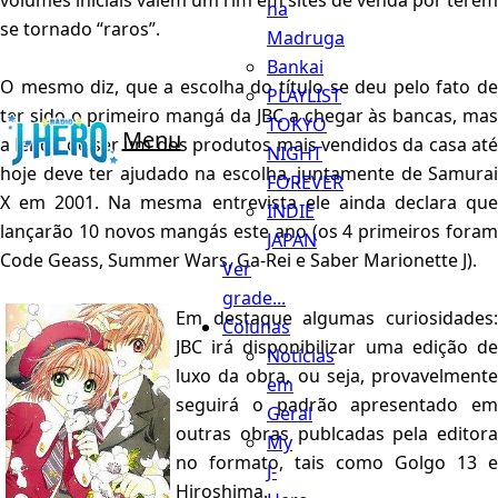
volumes iniciais valem um rim em sites de venda por terem
na
se tornado “raros”.
Madruga
Bankai
O mesmo diz, que a escolha do título se deu pelo fato de
PLAYLIST
ter sido o primeiro mangá da JBC a chegar às bancas, mas
TOKYO
Menu
a lenda de ser um dos produtos mais vendidos da casa até
NIGHT
hoje deve ter ajudado na escolha, juntamente de Samurai
FOREVER
X em 2001. Na mesma entrevista ele ainda declara que
INDIE
lançarão 10 novos mangás este ano (os 4 primeiros foram
JAPAN
Code Geass, Summer Wars, Ga-Rei e Saber Marionette J).
Ver
grade...
Em destaque algumas curiosidades:
Colunas
JBC irá disponibilizar uma edição de
Notícias
luxo da obra, ou seja, provavelmente
em
seguirá o padrão apresentado em
Geral
outras obras publcadas pela editora
My
no formato, tais como Golgo 13 e
J-
Hiroshima.