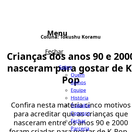
Menu
Coluna:
Tokushu Koramu
Fechar
Crianças dos anos 90 e 200
nasceram para gostar de K
Sobre
Quem
Pop
Somos
Equipe
História
Confira nesta matéria cinco motivos
Trabalhe
para acreditar que as crianças que
Conosco
Fechar
nasceram entre os anos 90 e 2000
Parceria
foram criadas para gostar de K-Pop..