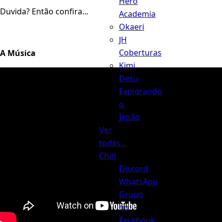
Hero
Duvida? Então confira...
Academia
Okaeri
JH
Coberturas
A Música
Kimi
Desu
Explorando
o
Japão
Ver
todas...
Chat
Discord
WhatsApp
Grupo
no
Facebook