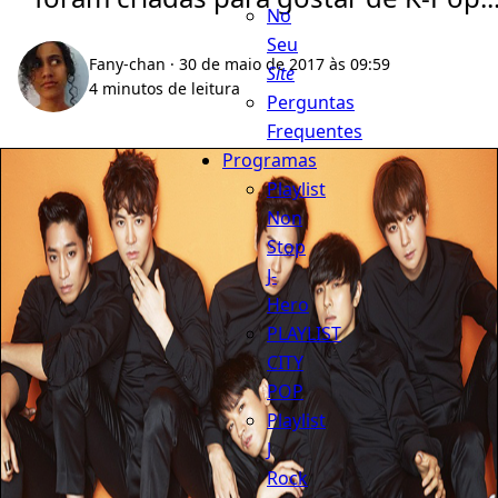
No
Seu
Fany-chan
· 30 de maio de 2017 às 09:59
Site
4 minutos de leitura
Perguntas
Frequentes
Programas
Playlist
Non
Stop
J-
Hero
PLAYLIST
CITY
POP
Playlist
J
Rock