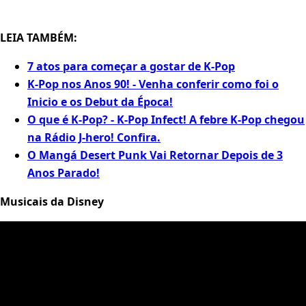
LEIA TAMBÉM:
7 atos para começar a gostar de K-Pop
K-Pop nos Anos 90! - Venha conferir como foi o
Inicio e os Debut da Época!
O que é K-Pop? - K-Pop Infect! A febre K-Pop chegou
na Rádio J-hero! Confira.
O Mangá Desert Punk Vai Retornar Depois de 3
Anos Parado!
Musicais da Disney