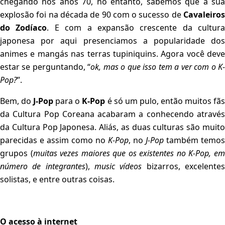
chegando nos anos 70, no entanto, sabemos que a sua
explosão foi na década de 90 com o sucesso de
Cavaleiros
do Zodíaco
. E com a expansão crescente da cultura
japonesa por aqui presenciamos a popularidade dos
animes e mangás nas terras tupiniquins. Agora você deve
estar se perguntando, “
ok, mas o que isso tem a ver com o K
Pop?
”.
Bem, do
J-Pop
para o
K-Pop
é só um pulo, então muitos fã
da Cultura Pop Coreana acabaram a conhecendo através
da Cultura Pop Japonesa. Aliás, as duas culturas são muito
parecidas e assim como no
K-Pop
, no
J-Pop
também temos
grupos (
muitas vezes maiores que os existentes no
K-Pop, e
número de integrantes
),
music vídeos
bizarros, excelente
solistas, e entre outras coisas.
O acesso à internet