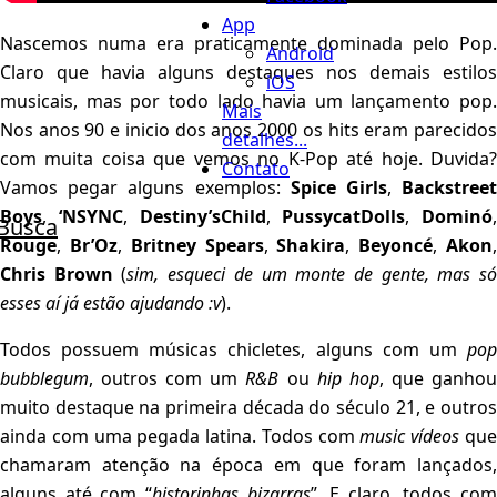
App
Nascemos numa era praticamente dominada pelo Pop.
Android
Claro que havia alguns destaques nos demais estilos
iOS
musicais, mas por todo lado havia um lançamento pop.
Mais
Nos anos 90 e inicio dos anos 2000 os hits eram parecidos
detalhes...
com muita coisa que vemos no K-Pop até hoje. Duvida?
Contato
Vamos pegar alguns exemplos:
Spice Girls
,
Backstree
Boys
,
‘NSYNC
,
Destiny’sChild
,
PussycatDolls
,
Dominó
,
Busca
Rouge
,
Br’Oz
,
Britney Spears
,
Shakira
,
Beyoncé
,
Akon
Chris Brown
(
sim, esqueci de um monte de gente, mas s
esses aí já estão ajudando :v
).
Todos possuem músicas chicletes, alguns com um
pop
bubblegum
, outros com um
R&B
ou
hip hop
, que ganho
muito destaque na primeira década do século 21, e outros
ainda com uma pegada latina. Todos com
music vídeos
qu
chamaram atenção na época em que foram lançados,
alguns até com “
historinhas bizarras
”. E claro, todos com