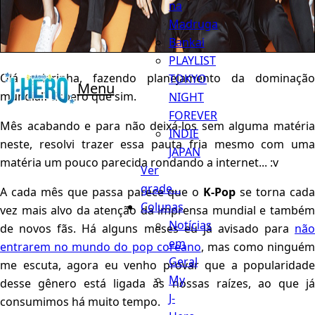
na
Madruga
Bankai
PLAYLIST
Olá galerinha, fazendo planejamento da dominação
TOKYO
Menu
mundial? Espero que sim.
NIGHT
FOREVER
Mês acabando e para não deixá-los sem alguma matéria
INDIE
neste, resolvi trazer essa pauta fria mesmo com uma
JAPAN
matéria um pouco parecida rondando a internet... :v
Ver
grade...
A cada mês que passa parece que o
K-Pop
se torna cad
Colunas
vez mais alvo da atenção da imprensa mundial e também
Notícias
de novos fãs. Há alguns meses eu já avisado para
não
em
entrarem no mundo do pop coreano
, mas como ninguém
Geral
me escuta, agora eu venho provar que a popularidade
My
desse gênero está ligada às nossas raízes, ao que já
J-
consumimos há muito tempo.