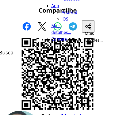
App
Compartilhe
Android
iOS
Mais
detalhes...
Mais
Contato
Opções...
Busca