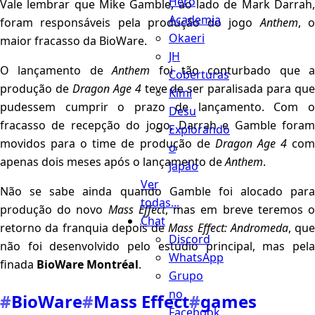
Hero
Vale lembrar que Mike Gamble, ao lado de Mark Darrah,
Academia
foram responsáveis pela produção do jogo
Anthem
, 
Okaeri
maior fracasso da BioWare.
JH
O lançamento de
Anthem
foi tão conturbado que a
Coberturas
produção de
Dragon Age 4
teve de ser paralisada para qu
Kimi
pudessem cumprir o prazo de lançamento. Com o
Desu
fracasso de recepção do jogo, Darrah e Gamble foram
Explorando
movidos para o time de produção de
Dragon Age 4
co
o
apenas dois meses após o lançamento de
Anthem
.
Japão
Ver
Não se sabe ainda quando Gamble foi alocado para
todas...
produção do novo
Mass Effect
, mas em breve teremos 
Chat
retorno da franquia depois de
Mass Effect: Andromeda
, que
Discord
não foi desenvolvido pelo estúdio principal, mas pela
WhatsApp
finada
BioWare Montréal
.
Grupo
no
#
BioWare
#
Mass Effect
#
games
Facebook