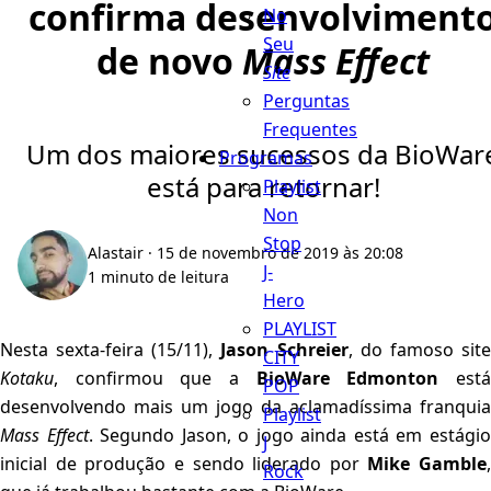
confirma desenvolviment
No
Seu
de novo
Mass Effect
Site
Perguntas
Frequentes
Um dos maiores sucessos da BioWar
Programas
está para retornar!
Playlist
Non
Stop
Alastair
· 15 de novembro de 2019 às 20:08
J-
1 minuto de leitura
Hero
PLAYLIST
Nesta sexta-feira (15/11),
Jason Schreier
, do famoso sit
CITY
Kotaku
, confirmou que a
BioWare Edmonton
est
POP
desenvolvendo mais um jogo da aclamadíssima franquia
Playlist
Mass Effect
. Segundo Jason, o jogo ainda está em estági
J
inicial de produção e sendo liderado por
Mike Gamble
,
Rock