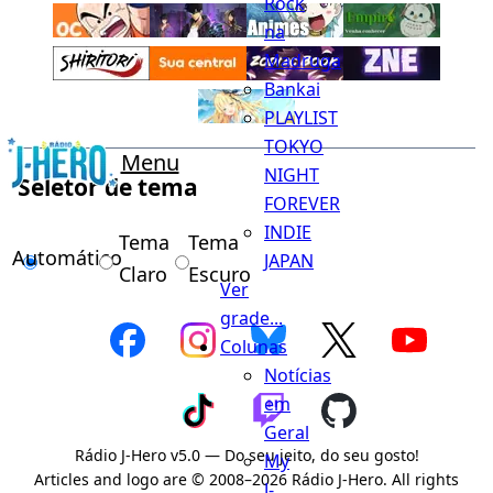
Rock
na
Madruga
Bankai
PLAYLIST
TOKYO
Menu
NIGHT
Seletor de tema
FOREVER
INDIE
Tema
Tema
Automático
JAPAN
Claro
Escuro
Ver
grade...
Colunas
Notícias
em
Geral
Rádio J-Hero v5.0 — Do seu jeito, do seu gosto!
My
Articles and logo are © 2008–2026 Rádio J-Hero. All rights
J-