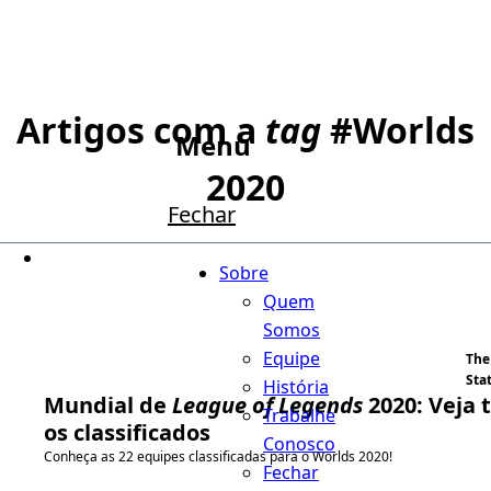
Artigos com a
tag
#
Worlds
Menu
2020
Fechar
Sobre
Quem
Somos
Equipe
The
Sta
História
Mundial de
League of Legends
2020: Veja 
Trabalhe
os classificados
Conosco
Conheça as 22 equipes classificadas para o Worlds 2020!
Fechar