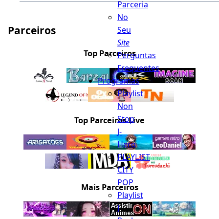
Parceria
No
Parceiros
Seu
Site
Top Parceiros
Perguntas
Frequentes
Programas
Playlist
Non
Stop
Top Parceiros Live
J-
Hero
PLAYLIST
CITY
POP
Mais Parceiros
Playlist
J