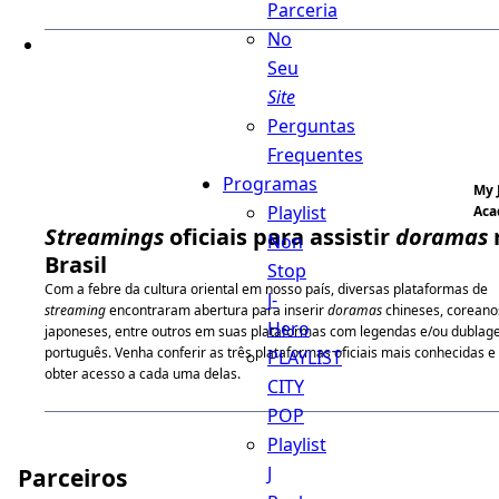
Parceria
No
Seu
Site
Perguntas
Frequentes
Programas
My 
Playlist
Aca
Streamings
oficiais para assistir
doramas
Non
Brasil
Stop
Com a febre da cultura oriental em nosso país, diversas plataformas de
J-
streaming
encontraram abertura para inserir
doramas
chineses, coreano
Hero
japoneses, entre outros em suas plataformas com legendas e/ou dublag
português. Venha conferir as três plataformas oficiais mais conhecidas 
PLAYLIST
obter acesso a cada uma delas.
CITY
POP
Playlist
J
Parceiros