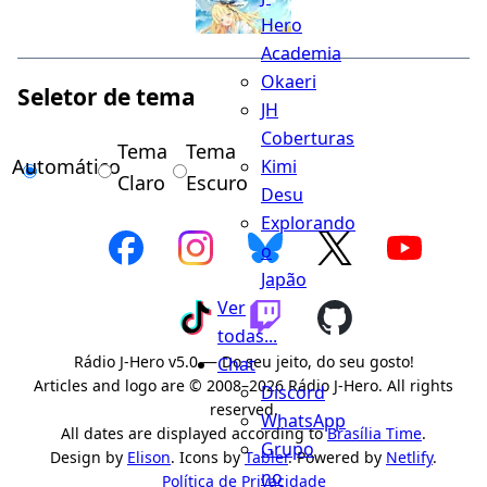
Hero
Academia
Okaeri
Seletor de tema
JH
Coberturas
Tema
Tema
Automático
Kimi
Claro
Escuro
Desu
Explorando
o
Japão
Ver
todas...
Rádio J-Hero v5.0 — Do seu jeito, do seu gosto!
Chat
Articles and logo are © 2008–2026 Rádio J-Hero. All rights
Discord
reserved.
WhatsApp
All dates are displayed according to
Brasília Time
.
Grupo
Design by
Elison
. Icons by
Tabler
. Powered by
Netlify
.
no
Política de Privacidade