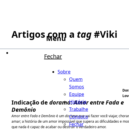
Artigos com a
tag
#
Viki
Menu
Fechar
Sobre
Quem
Somos
Do
Equipe
Lov
História
Indicação de
dorama
:
Amor entre Fada e
Demônio
Trabalhe
Conosco
Amor entre Fada e Demônio
é um
dorama
que vai fazer você viajar, chora
amar; a história de um amor impossível que supera as dificuldades e mo
Fechar
que nada é capaz de acabar ou destruir o verdadeiro amor.