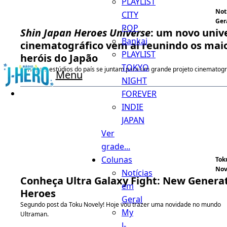
PLAYLIST
Not
CITY
Ger
POP
Shin Japan Heroes Universe
: um novo univ
Bankai
cinematográfico vem aí reunindo os mai
PLAYLIST
heróis do Japão
TOKYO
Principais estúdios do país se juntam para um grande projeto cinematogr
Menu
NIGHT
FOREVER
INDIE
JAPAN
Ver
grade...
Colunas
Tok
Nov
Notícias
Conheça Ultra Galaxy Fight: New Genera
em
Heroes
Geral
Segundo post da Toku Novely! Hoje vou trazer uma novidade no mundo
My
Ultraman.
J-