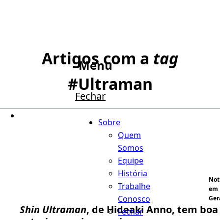
Artigos com a
tag
Menu
#
Ultraman
Fechar
Sobre
Quem
Somos
Equipe
História
Not
Trabalhe
em
Conosco
Ger
Shin Ultraman
, de Hideaki Anno, tem boa
Fechar