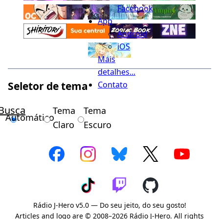
Facebook
App
Android
iOS
Mais
detalhes...
Seletor de tema
Contato
Busca
Tema
Tema
Automático
Claro
Escuro
Rádio J-Hero v5.0 — Do seu jeito, do seu gosto!
Articles and logo are © 2008–2026 Rádio J-Hero. All rights