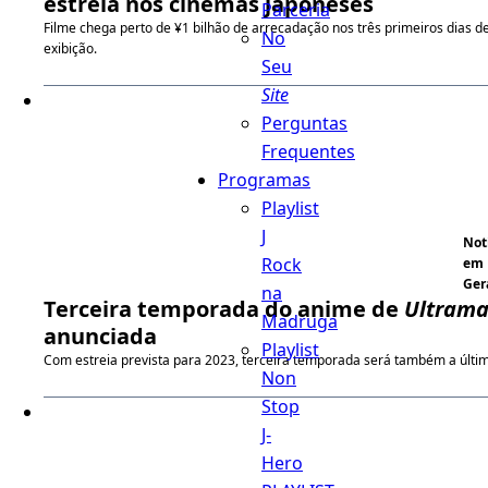
estreia nos cinemas japoneses
Parceria
Filme chega perto de ¥1 bilhão de arrecadação nos três primeiros dias d
No
exibição.
Seu
Site
Perguntas
Frequentes
Programas
Playlist
J
Not
Rock
em
Ger
na
Terceira temporada do anime de
Ultram
Madruga
anunciada
Playlist
Com estreia prevista para 2023, terceira temporada será também a últi
Non
Stop
J-
Hero