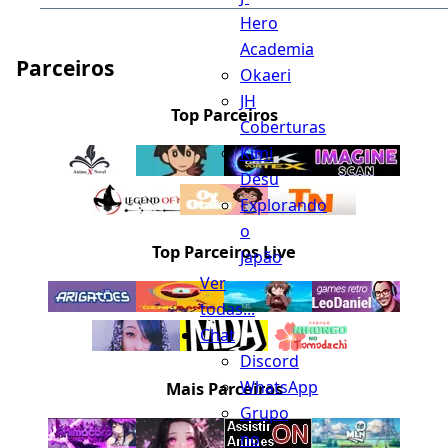
Hero
Academia
Parceiros
Okaeri
JH
Top Parceiros
Coberturas
Kimi
Desu
Explorando
o
Top Parceiros Live
Japão
Ver
todas...
Chat
Discord
WhatsApp
Mais Parceiros
Grupo
no