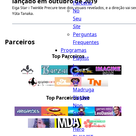
lançado em outubro de 2019
Parceria
Eiga Star☆Twinkle Precure teve dois visuais revelados, e a direção vai se
No
Yūta Tanaka.
Seu
Site
Perguntas
Parceiros
Frequentes
Programas
Top Parceiros
Playlist
J
Rock
na
Madruga
Playlist
Top Parceiros Live
Non
Stop
J-
Hero