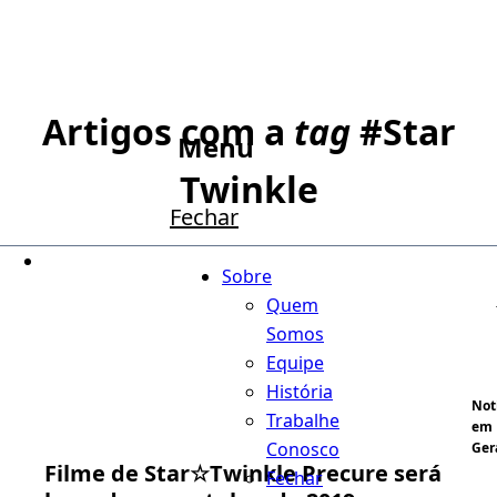
Artigos com a
tag
#
Star
Menu
Twinkle
Fechar
Sobre
Quem
Somos
Equipe
História
Not
Trabalhe
em
Conosco
Ger
Filme de Star☆Twinkle Precure será
Fechar