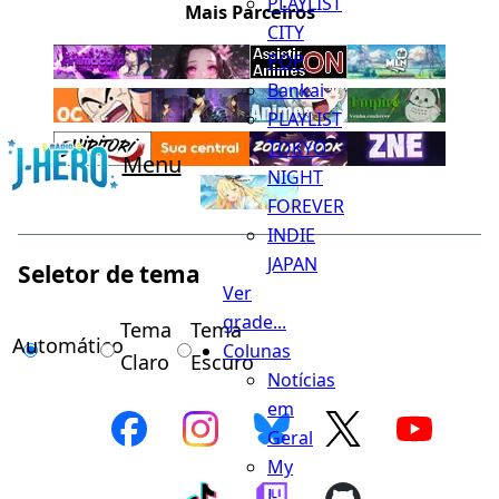
PLAYLIST
Mais Parceiros
CITY
POP
Bankai
PLAYLIST
TOKYO
Menu
NIGHT
FOREVER
INDIE
JAPAN
Seletor de tema
Ver
grade...
Tema
Tema
Automático
Colunas
Claro
Escuro
Notícias
em
Geral
My
J-