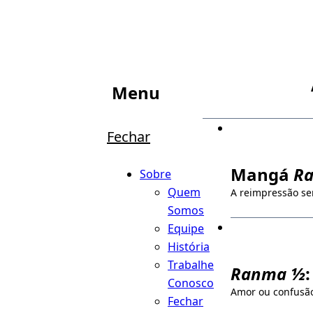
Menu
Fechar
Mangá
R
Sobre
Quem
A reimpressão se
Somos
Equipe
História
Trabalhe
Ranma ½
Conosco
Amor ou confusã
Fechar