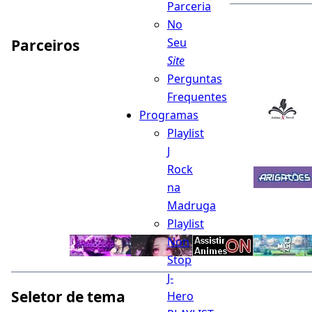
Parceria
No
Seu
Parceiros
Site
Perguntas
Frequentes
Programas
Playlist
J
Rock
na
Madruga
Playlist
Non
Stop
J-
Seletor de tema
Hero