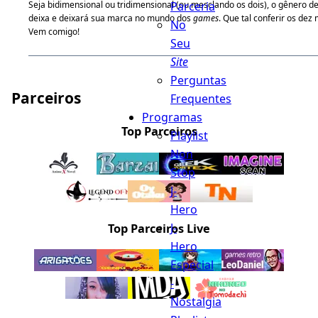
Parceria
Seja bidimensional ou tridimensional (ou mesclando os dois), o gênero de
deixa e deixará sua marca no mundo dos
games
. Que tal conferir os dez
No
Vem comigo!
Seu
Site
Perguntas
Parceiros
Frequentes
Programas
Top Parceiros
Playlist
Non
Stop
J-
Hero
J-
Top Parceiros Live
Hero
Especial
-
Nostalgia