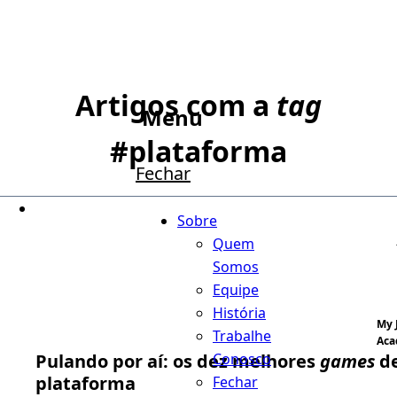
Artigos com a
tag
Menu
#
plataforma
Fechar
Sobre
Quem
Somos
Equipe
História
My 
Trabalhe
Aca
Conosco
Pulando por aí: os dez melhores
games
d
plataforma
Fechar