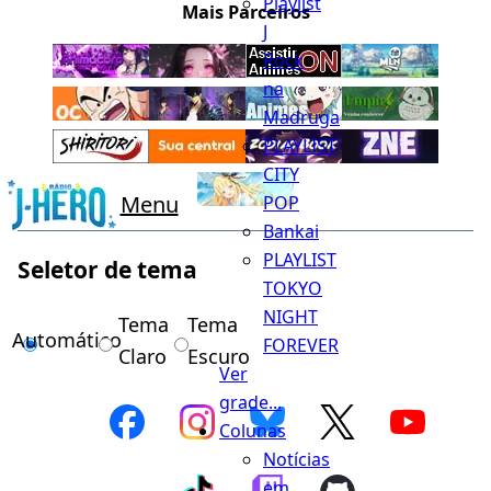
Playlist
Mais Parceiros
J
Rock
na
Madruga
PLAYLIST
CITY
Menu
POP
Bankai
PLAYLIST
Seletor de tema
TOKYO
NIGHT
Tema
Tema
Automático
FOREVER
Claro
Escuro
Ver
grade...
Colunas
Notícias
em