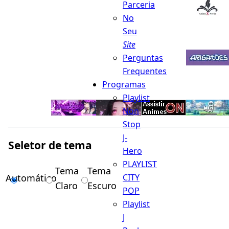
Parceria
No
Seu
Site
Perguntas
Frequentes
Programas
Playlist
Non
Stop
J-
Seletor de tema
Hero
PLAYLIST
Tema
Tema
Automático
CITY
Claro
Escuro
POP
Playlist
J