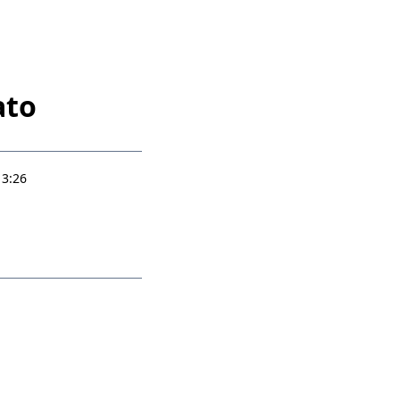
ato
13:26