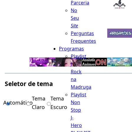
Parceria
No
Seu
Site
Perguntas
Frequentes
Programas
Playlist
J
Rock
na
Seletor de tema
Madruga
Playlist
Tema
Tema
Automático
Non
Claro
Escuro
Stop
J-
Hero