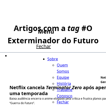
Artigos com a
tag
#
O
Menu
Exterminador do Futuro
Fechar
Sobre
Quem
Somos
Equipe
Not
Ger
História
Netflix cancela
Terminator Zero
após ape
Trabalhe
uma temporada
Conosco
Baixa audiência encerra o anime elogiado pela crítica e frustra planos pa
Fechar
“Guerra do Futuro”.