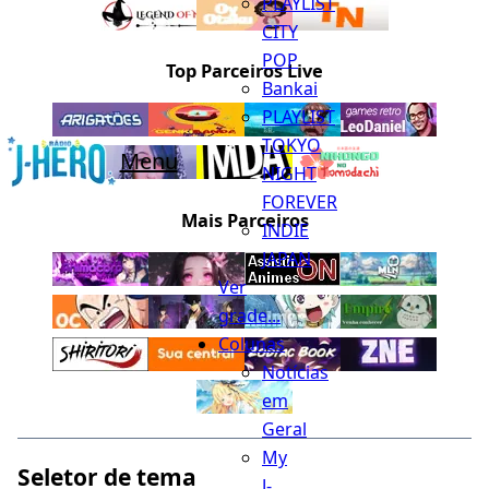
PLAYLIST
CITY
POP
Top Parceiros Live
Bankai
PLAYLIST
TOKYO
Menu
NIGHT
FOREVER
Mais Parceiros
INDIE
JAPAN
Ver
grade...
Colunas
Notícias
em
Geral
My
Seletor de tema
J-