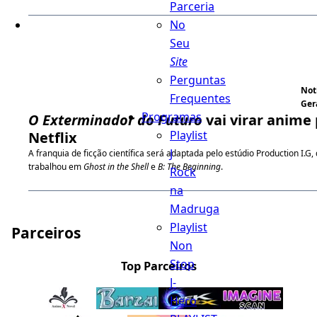
Parceria
No
Seu
Site
Perguntas
Not
Frequentes
Ger
Programas
O Exterminador do Futuro
vai virar anime 
Playlist
Netflix
J
A franquia de ficção científica será adaptada pelo estúdio Production I.G, 
trabalhou em
Ghost in the Shell
e
B: The Beginning
.
Rock
na
Madruga
Playlist
Parceiros
Non
Stop
Top Parceiros
J-
Hero