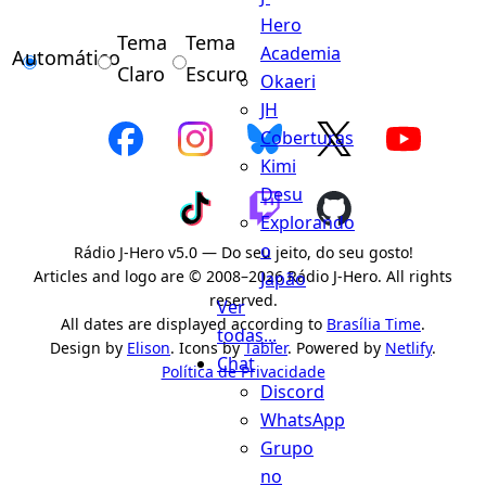
Hero
Tema
Tema
Academia
Automático
Claro
Escuro
Okaeri
JH
Coberturas
Kimi
Desu
Explorando
o
Rádio J-Hero v5.0 — Do seu jeito, do seu gosto!
Articles and logo are © 2008–2026 Rádio J-Hero. All rights
Japão
reserved.
Ver
All dates are displayed according to
Brasília Time
.
todas...
Design by
Elison
. Icons by
Tabler
. Powered by
Netlify
.
Chat
Política de Privacidade
Discord
WhatsApp
Grupo
no