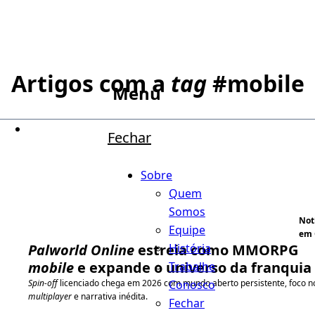
Artigos com a
tag
#
mobile
Menu
Fechar
Sobre
Quem
Somos
Not
Equipe
em 
História
Palworld Online
estreia como MMORPG
mobile
e expande o universo da franquia
Trabalhe
Conosco
Spin-off
licenciado chega em 2026 com mundo aberto persistente, foco n
multiplayer
e narrativa inédita.
Fechar