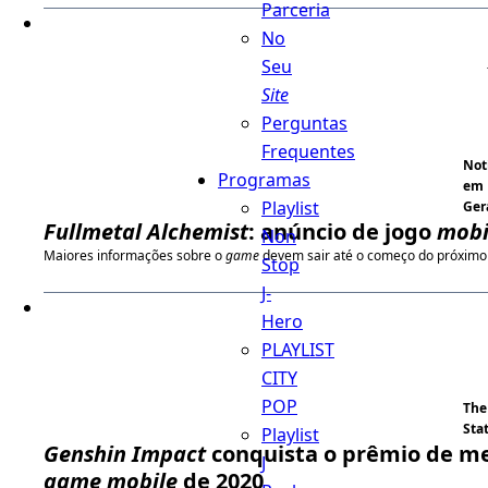
Parceria
No
Seu
Site
Perguntas
Frequentes
Not
Programas
em
Playlist
Ger
Fullmetal Alchemist
: anúncio de jogo
mobi
Non
Maiores informações sobre o
game
devem sair até o começo do próximo
Stop
J-
Hero
PLAYLIST
CITY
POP
The
Sta
Playlist
Genshin Impact
conquista o prêmio de m
J
game
mobile
de 2020