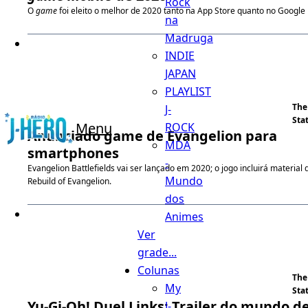
Rock
O
game
foi eleito o melhor de 2020 tanto na App Store quanto no Google 
na
Madruga
INDIE
JAPAN
PLAYLIST
The
J-
Sta
Menu
ROCK
Anunciado game de Evangelion para
MDA
smartphones
-
Evangelion Battlefields vai ser lançado em 2020; o jogo incluirá material 
Mundo
Rebuild of Evangelion.
dos
Animes
Ver
grade...
Colunas
The
My
Sta
Yu-Gi-Oh! Duel Links: Trailer do mundo d
J-