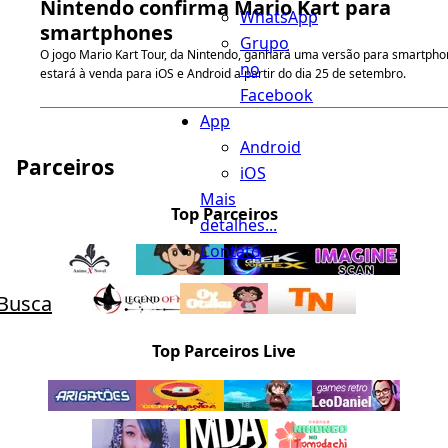
Nintendo confirma Mario Kart para
WhatsApp
smartphones
Grupo
O jogo Mario Kart Tour, da Nintendo, ganhará uma versão para smartpho
no
estará à venda para iOS e Android a partir do dia 25 de setembro.
Facebook
App
Android
Parceiros
iOS
Mais
Top Parceiros
detalhes...
Contato
Busca
Top Parceiros Live