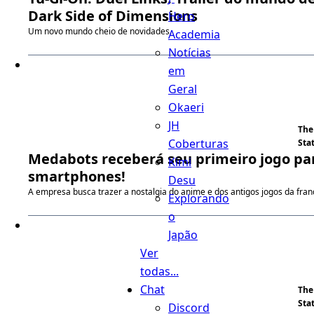
Dark Side of Dimensions
Hero
Um novo mundo cheio de novidades.
Academia
Notícias
em
Geral
Okaeri
JH
The
Coberturas
Sta
Medabots receberá seu primeiro jogo pa
Kimi
smartphones!
Desu
A empresa busca trazer a nostalgia do anime e dos antigos jogos da fran
Explorando
o
Japão
Ver
todas...
Chat
The
Sta
Discord