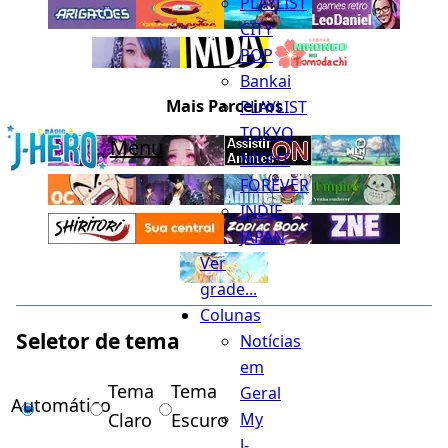
PLAYLIST
CITY
POP
Bankai
Mais Parceiros
PLAYLIST
TOKYO
Menu
NIGHT
FOREVER
INDIE
JAPAN
Ver
grade...
Colunas
Seletor de tema
Notícias
em
Tema
Tema
Geral
Automático
Claro
Escuro
My
J-