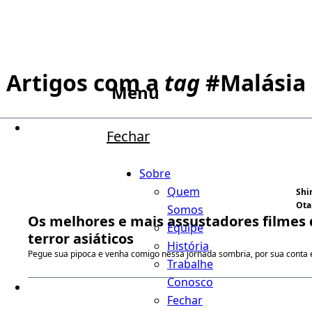
Artigos com a
tag
#
Malásia
Menu
Fechar
Sobre
Quem
Shi
Ota
Somos
Os melhores e mais assustadores filmes
Equipe
terror asiáticos
História
Pegue sua pipoca e venha comigo nessa jornada sombria, por sua conta e
Trabalhe
Conosco
Fechar