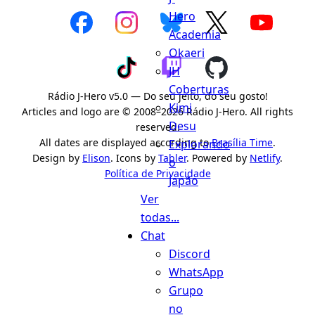
Hero
Academia
Okaeri
JH
Coberturas
Rádio J-Hero v5.0 — Do seu jeito, do seu gosto!
Kimi
Articles and logo are © 2008–2026 Rádio J-Hero. All rights
Desu
reserved.
All dates are displayed according to
Brasília Time
.
Explorando
Design by
Elison
. Icons by
Tabler
. Powered by
Netlify
.
o
Política de Privacidade
Japão
Ver
todas...
Chat
Discord
WhatsApp
Grupo
no