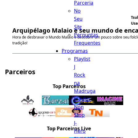
Parceria
No
Tsu
Seu
Usa
Site
Arquipélago Malaio e seu mundo de enc
Perguntas
Hora de desbravar o Mundo Malaio e descobrir um pouco sobre seu folcl
Frequentes
tradição!
Programas
Playlist
J
Parceiros
Rock
na
Top Parceiros
Madruga
Playlist
Non
Stop
J-
Top Parceiros Live
Hero