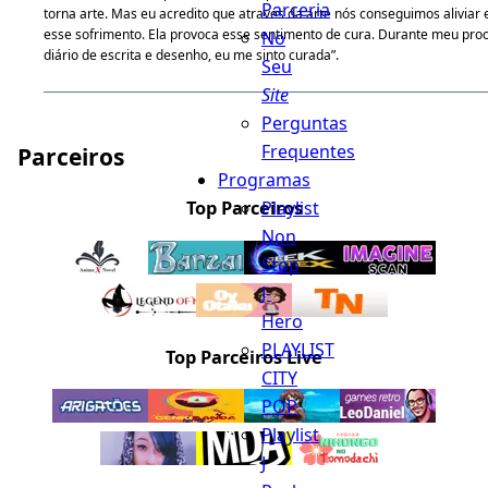
Parceria
torna arte. Mas eu acredito que através da arte nós conseguimos aliviar 
esse sofrimento. Ela provoca esse sentimento de cura. Durante meu pro
No
diário de escrita e desenho, eu me sinto curada”.
Seu
Site
Perguntas
Frequentes
Parceiros
Programas
Playlist
Top Parceiros
Non
Stop
J-
Hero
PLAYLIST
Top Parceiros Live
CITY
POP
Playlist
J