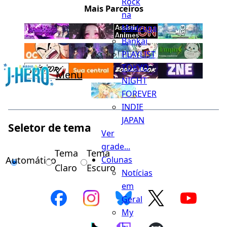
Rock
Mais Parceiros
na
Madruga
Bankai
PLAYLIST
TOKYO
Menu
NIGHT
FOREVER
INDIE
JAPAN
Seletor de tema
Ver
grade...
Tema
Tema
Automático
Colunas
Claro
Escuro
Notícias
em
Geral
My
J-