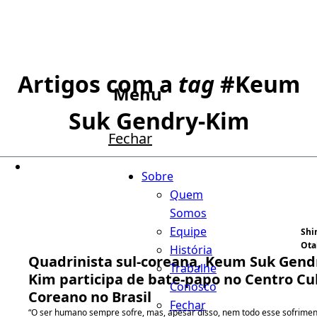
Artigos com a
tag
#
Keum
Menu
Suk Gendry-Kim
Fechar
Sobre
Quem
Somos
Equipe
Shi
Ota
História
Quadrinista sul-coreana, Keum Suk Gend
Trabalhe
Kim participa de bate-papo no Centro Cu
Conosco
Coreano no Brasil
Fechar
“O ser humano sempre sofre, mas, apesar disso, nem todo esse sofrimen