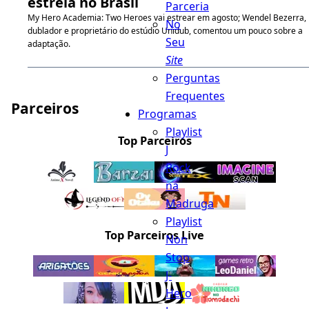
estreia no Brasil
Parceria
My Hero Academia: Two Heroes vai estrear em agosto; Wendel Bezerra,
No
dublador e proprietário do estúdio Unidub, comentou um pouco sobre a
Seu
adaptação.
Site
Perguntas
Frequentes
Parceiros
Programas
Playlist
Top Parceiros
J
Rock
na
Madruga
Playlist
Top Parceiros Live
Non
Stop
J-
Hero