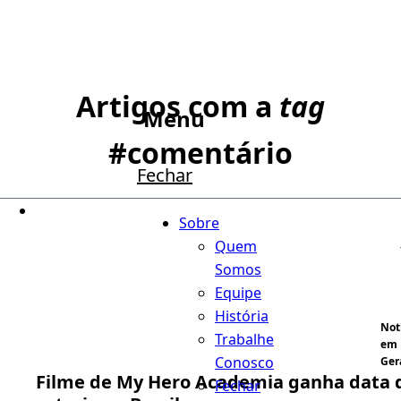
Artigos com a
tag
Menu
#
comentário
Fechar
Sobre
Quem
Somos
Equipe
História
Not
Trabalhe
em
Conosco
Ger
Filme de My Hero Academia ganha data 
Fechar