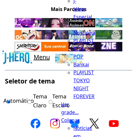
J-
Hero
Mais Parceiros
Especial
-
Nostalgia
PLAYLIST
CITY
Menu
POP
Bankai
PLAYLIST
Seletor de tema
TOKYO
NIGHT
Tema
Tema
FOREVER
Automático
Ver
Claro
Escuro
grade...
Colunas
Notícias
em