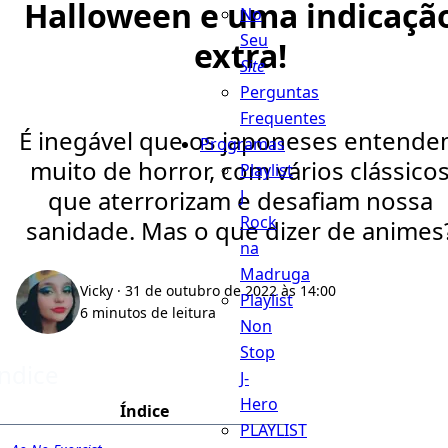
Halloween e uma indicaçã
No
Seu
extra!
Site
Perguntas
Frequentes
É inegável que os japoneses entend
Programas
muito de horror, com vários clássico
Playlist
que aterrorizam e desafiam nossa
J
Rock
sanidade. Mas o que dizer de animes
na
Madruga
Vicky
· 31 de outubro de 2022 às 14:00
Playlist
6 minutos de leitura
Non
Stop
Índice
J-
Hero
Índice
PLAYLIST