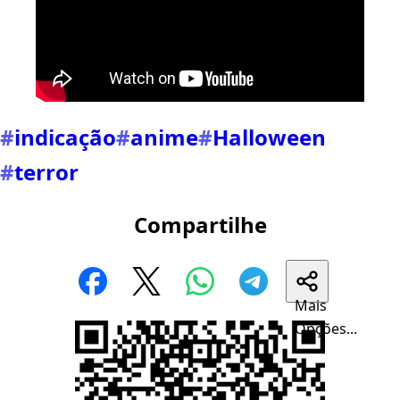
#
indicação
#
anime
#
Halloween
#
terror
Compartilhe
Mais
Opções...