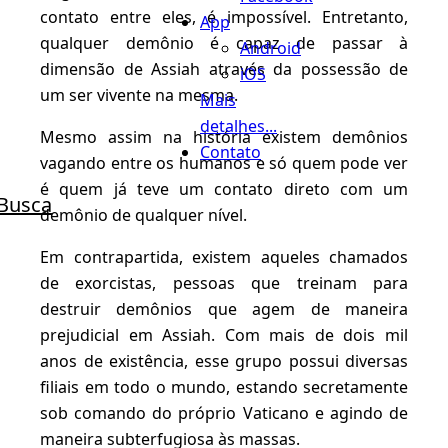
contato entre eles, é impossível. Entretanto,
App
qualquer demônio é capaz de passar à
Android
dimensão de Assiah através da possessão de
iOS
um ser vivente na mesma.
Mais
detalhes...
Mesmo assim na história existem demônios
Contato
vagando entre os humanos e só quem pode ver
é quem já teve um contato direto com um
Busca
demônio de qualquer nível.
Em contrapartida, existem aqueles chamados
de exorcistas, pessoas que treinam para
destruir demônios que agem de maneira
prejudicial em Assiah. Com mais de dois mil
anos de existência, esse grupo possui diversas
filiais em todo o mundo, estando secretamente
sob comando do próprio Vaticano e agindo de
maneira subterfugiosa às massas.