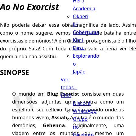
Hero
Ao No Exorcist
Academia
Okaeri
JH
Não poderia deixar essa obra magnífica de lado. Assim
Coberturas
como o nome sugere, vemos uma grande batalha entre
Kimi
exorcistas e demônios! Além disso, o protagonista é o filho
Desu
do próprio Satã! Com toda certeza vale a pena ver ele
Explorando
quem ainda não assistiu.
o
SINOPSE
Japão
Ver
todas...
O mundo em
Blue Exorcist
consiste em duas
Chat
dimensões, adjuntas uma a outra como um
Discord
espelho e seu reflexo. Uma é o mundo onde os
WhatsApp
humanos vivem,
Assiah
. A outra é o mundo dos
Grupo
demônios,
Gehenna
. Originalmente, uma
no
viagem entre os mundos, ou mesmo um
Facebook