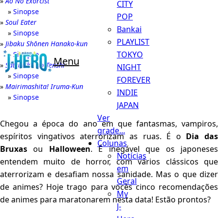
Ao No Exorcist
CITY
Sinopse
POP
Soul Eater
Bankai
Sinopse
PLAYLIST
Jibaku Shōnen Hanako-kun
TOKYO
Sinopse
Menu
Satsuriku no Tenshi
NIGHT
Sinopse
FOREVER
Mairimashita! Iruma-Kun
INDIE
Sinopse
JAPAN
Ver
Chegou a época do ano em que fantasmas, vampiros,
grade...
espíritos vingativos aterrorizam as ruas. É o
Dia das
Colunas
Bruxas
ou
Halloween
. É inegável que os japonese
Notícias
entendem muito de horror, com vários clássicos que
em
aterrorizam e desafiam nossa sanidade. Mas o que dizer
Geral
de animes? Hoje trago para vocês cinco recomendações
My
de animes para maratonarem nesta data! Estão prontos?
J-