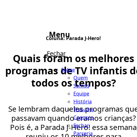
Menu
Coluna:
Parada J-Hero!
Fechar
Quais foram os melhores
programas de TV infantis d
Sobre
Quem
todos os tempos?
Somos
Equipe
História
Se lembram daqueles programas qu
Trabalhe
passavam quando eramos crianças?
Conosco
Fechar
Pois é, a Parada J-Hero! essa semana
Parceria
reuniu os 10 melhores para