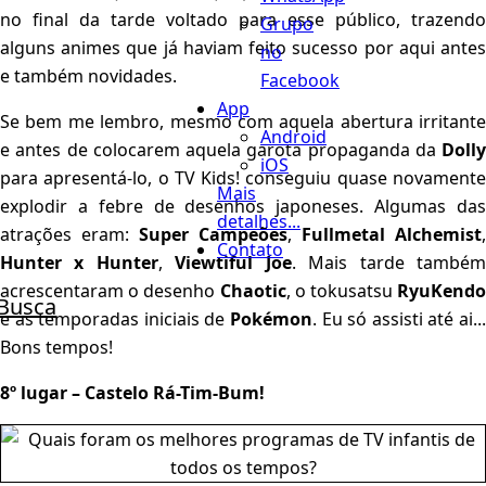
no final da tarde voltado para esse público, trazendo
Grupo
alguns animes que já haviam feito sucesso por aqui antes
no
e também novidades.
Facebook
App
Se bem me lembro, mesmo com aquela abertura irritante
Android
e antes de colocarem aquela garota propaganda da
Dolly
iOS
para apresentá-lo, o TV Kids! conseguiu quase novamente
Mais
explodir a febre de desenhos japoneses. Algumas das
detalhes...
atrações eram:
Super Campeões
,
Fullmetal Alchemist
,
Contato
Hunter x Hunter
,
Viewtiful Joe
. Mais tarde també
acrescentaram o desenho
Chaotic
, o tokusatsu
RyuKendo
Busca
e as temporadas iniciais de
Pokémon
. Eu só assisti até ai...
Bons tempos!
8º lugar – Castelo Rá-Tim-Bum!