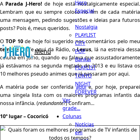
Hero
A
Parada J-Hero!
de hoje está nostalgicamente especial
Especial
Lembram que eu sempre coloco no fim de cada matéria
-
uma mensagem, pedindo sugestões e ideias para futuros
Nostalgia
posts? Pois é, meus queridos.
PLAYLIST
O
TOP 10
de hoje foi sugerido nos comentários pelo me
CITY
temível
chefe aqui da Rádio, o
Lexus
, lá na estreia dess
Menu
POP
coluna em julho, quando eu falava que assustadoramente
Bankai
já estávamos na segunda metade de 2013 e eu listava os
PLAYLIST
10 melhores pseudo animes que já passaram por aqui.
TOKYO
NIGHT
A matéria pode ser conferida
aqui
e, por hoje, prepare
FOREVER
uma singela lista com os maiores programas infantis da
Ver
nossa infância. (
redundante?
) Confiram...
grade...
Colunas
10º lugar – Cocoricó
Notícias
em