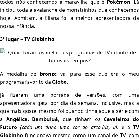
todos nós conhecemos a maravilha que é
Pokémon
. Lá
iniciou toda a avalanche de monstrinhos que conhecemos
hoje. Admitam, a Eliana foi a melhor apresentadora da
nossa infância.
3º lugar – TV Globinho
A medalha de
bronze
vai para esse que era o meu
programa favorito da
Globo
.
Já fizeram uma porrada de versões, com uma
apresentadora gata por dia da semana, inclusive, mas a
que mais gostei mesmo foi quando tinha aquela série com
a
Angélica
,
Bambuluá
, que tinham os
Cavaleiros d
Futuro
(cada um tinha uma cor do arco-íris, ui)
e a
T
Globinho
funcionava mesmo como um canal de TV, com