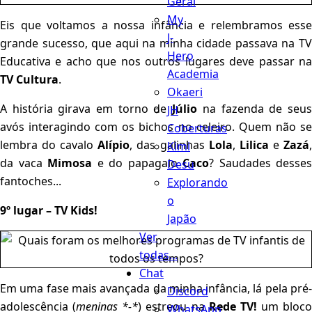
Geral
My
Eis que voltamos a nossa infância e relembramos esse
J-
grande sucesso, que aqui na minha cidade passava na TV
Hero
Educativa e acho que nos outros lugares deve passar na
Academia
TV Cultura
.
Okaeri
A história girava em torno de
Júlio
na fazenda de seu
JH
avós interagindo com os bichos no celeiro. Quem não se
Coberturas
lembra do cavalo
Alípio
, das galinhas
Lola
,
Lilica
e
Zazá
Kimi
da vaca
Mimosa
e do papagaio
Caco
? Saudades desses
Desu
fantoches...
Explorando
o
9º lugar – TV Kids!
Japão
Ver
todas...
Chat
Em uma fase mais avançada da minha infância, lá pela pré-
Discord
adolescência (
meninas *-*
) estreou na
Rede TV!
um bloco
WhatsApp