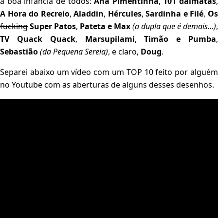
a boa infância de todos:
Ana Pimentinha
,
101 dálmatas
,
A Hora do Recreio
,
Aladdin
,
Hércules
,
Sardinha e Filé
,
O
fucking
Super Patos
,
Pateta e Max
(a dupla que é demais...)
,
TV Quack Quack
,
Marsupilami
,
Timão e Pumba
Sebastião
(da Pequena Sereia)
, e claro,
Doug
.
Separei abaixo um vídeo com um TOP 10 feito por alguém
no Youtube com as aberturas de alguns desses desenhos.