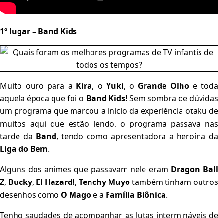
1º lugar – Band Kids
Muito ouro para a
Kira
, o
Yuki
, o
Grande Olho
e tod
aquela época que foi o
Band Kids!
Sem sombra de dúvida
um programa que marcou a inicio da experiência otaku de
muitos aqui que estão lendo, o programa passava nas
tarde da
Band
, tendo como apresentadora a heroína da
Liga do Bem
.
Alguns dos animes que passavam nele eram
Dragon Ball
Z
,
Bucky
,
El Hazard!
,
Tenchy Muyo
também tinham outros
desenhos como
O Mago
e a
Família Biônica
.
Tenho saudades de acompanhar as lutas intermináveis de