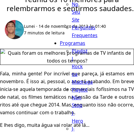
No
relembrarmos e sentirmos saudades..
Seu
Site
Lunei
· 14 de novembro de 2013 às 01:40
Perguntas
7 minutos de leitura
Frequentes
Programas
Playlist
J
Rock
Fala, minha gente! Por incrível que pareça, já estamos em
na
novembro. É isso ai, pessoal, o ano tá acabando. Em breve
Madruga
inicia-se aquela temporada de comerciais fofíssimos na TV
Playlist
de natal, os filmes temáticos na Sessão da Tarde e outros
Non
ritos até que chegue 2014. Mas, enquanto isso não ocorre,
Stop
vamos continuar com o trabalho.
J-
Hero
E lhes digo, muita água vai rolar até lá...
J-