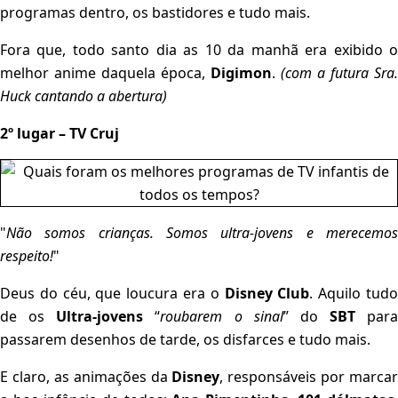
programas dentro, os bastidores e tudo mais.
Fora que, todo santo dia as 10 da manhã era exibido o
melhor anime daquela época,
Digimon
.
(com a futura Sra.
Huck cantando a abertura)
2º lugar – TV Cruj
"
Não somos crianças. Somos ultra-jovens e merecemos
respeito!
"
Deus do céu, que loucura era o
Disney Club
. Aquilo tud
de os
Ultra-jovens
“
roubarem o sinal
” do
SBT
para
passarem desenhos de tarde, os disfarces e tudo mais.
E claro, as animações da
Disney
, responsáveis por marcar