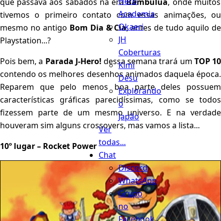
Hero
que passava aos sábados na era
Bambuluá
, onde muitos
Academia
tivemos o primeiro contato com essas animações, ou
Okaeri
mesmo no antigo
Bom Dia & Cia
, antes de tudo aquilo d
JH
Playstation...?
Coberturas
Pois bem, a
Parada J-Hero!
dessa semana trará um
TOP 1
Kimi
contendo os melhores desenhos animados daquela época.
Desu
Reparem que pelo menos boa parte deles possuem
Explorando
características gráficas parecidíssimas, como se todos
o
fizessem parte de um mesmo universo. E na verdade
Japão
houveram sim alguns crossovers, mas vamos a lista...
Ver
todas...
10º lugar – Rocket Power
Chat
Discord
WhatsApp
Grupo
no
Facebook