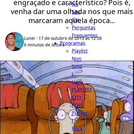
engraçado e característico? Pois é,
No
venha dar uma olhada nos que mais
Seu
marcaram aquela época...
Site
Perguntas
Frequentes
Lunei
· 17 de outubro de 2013 às 12:58
Programas
6 minutos de leitura
Playlist
Non
Stop
J-
Hero
PLAYLIST
CITY
POP
Playlist
J
Rock