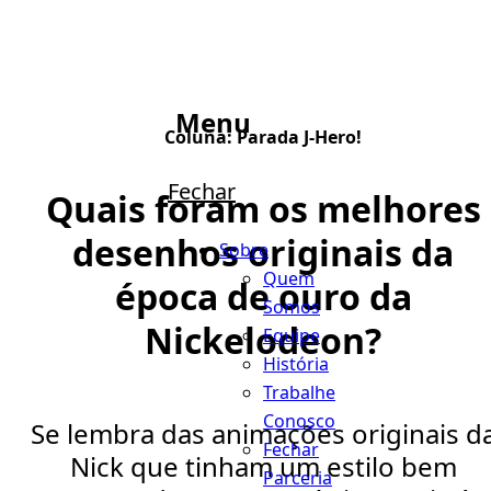
Menu
Coluna:
Parada J-Hero!
Fechar
Quais foram os melhores
desenhos originais da
Sobre
Quem
época de ouro da
Somos
Nickelodeon?
Equipe
História
Trabalhe
Conosco
Se lembra das animações originais d
Fechar
Nick que tinham um estilo bem
Parceria