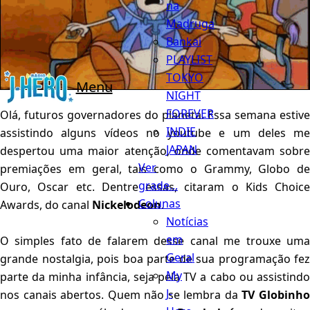
na
Madruga
Bankai
PLAYLIST
TOKYO
Menu
NIGHT
FOREVER
Olá, futuros governadores do planeta. Essa semana estive
INDIE
assistindo alguns vídeos no youtube e um deles me
JAPAN
despertou uma maior atenção, onde comentavam sobre
Ver
premiações em geral, tais como o Grammy, Globo de
grade...
Ouro, Oscar etc. Dentre essas, citaram o Kids Choice
Colunas
Awards, do canal
Nickelodeon
.
Notícias
em
O simples fato de falarem desse canal me trouxe uma
Geral
grande nostalgia, pois boa parte de sua programação fez
My
parte da minha infância, seja pela TV a cabo ou assistindo
J-
nos canais abertos. Quem não se lembra da
TV Globinh