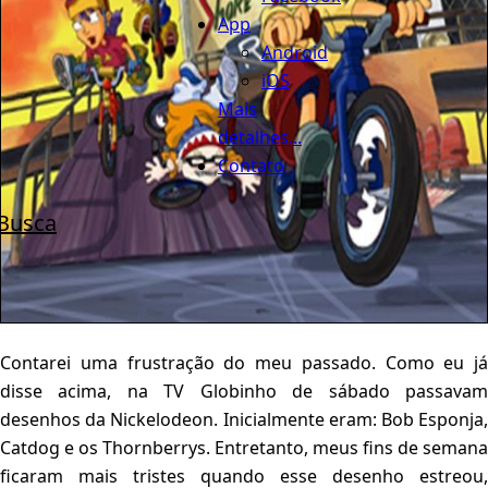
App
Android
iOS
Mais
detalhes...
Contato
Busca
Contarei uma frustração do meu passado. Como eu já
disse acima, na TV Globinho de sábado passavam
desenhos da Nickelodeon. Inicialmente eram: Bob Esponja,
Catdog e os Thornberrys. Entretanto, meus fins de semana
ficaram mais tristes quando esse desenho estreou,