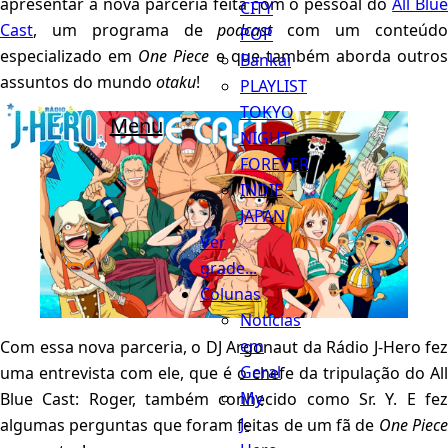
apresentar a nova parceria feita com o pessoal do
All Blu
CITY
Cast
, um programa de
podcast
com um conteúd
POP
especializado em
One Piece
e que também aborda outros
Bankai
assuntos do mundo
otaku
!
PLAYLIST
TOKYO
Menu
NIGHT
FOREVER
INDIE
JAPAN
Ver
grade...
Colunas
Notícias
em
Com essa nova parceria, o DJ Argonaut da Rádio J-Hero fez
Geral
uma entrevista com ele, que é o chefe da tripulação do All
My
Blue Cast: Roger, também conhecido como Sr. Y. E fez
J-
algumas perguntas que foram feitas de um fã de
One Piec