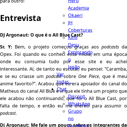
Hero
para outro!
Academia
Okaeri
Entrevista
JH
Coberturas
DJ Argonaut: O que é o All Blue Cast?
Kimi
Desu
Sr. Y:
Bem, o projeto começou graças aos
podcasts
da
Explorando
Opex. Foi quando eu conheci essa mídia, em uma época
o
onde eu consumia tudo por esse site e eu achei
Japão
interessante. Aí, de tanto eu escutar, eu pensei: “Caramba,
Ver
e se eu criasse um
podcast
sobre
One Piece
, que é me
todas...
anime favorito?”. Acabou que eu era apoiador do canal do
Chat
Matheus do canal All Blue e vi que ele tinha um projeto que
Discord
ele acabou não continuando, que foi o All Blue Cast, por
WhatsApp
falta de tempo, e então eu me ofereci para assumir o
Grupo
podcast
.
no
Dj Argonaut: Me fale um pouco sobre os integrantes da
Facebook