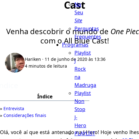
Cast
No
Seu
Site
Perguntas
Venha descobrir o mundo de
One Pie
Frequentes
com o All Blue Cast!
Programas
Playlist
Hariken
· 11 de junho de 2020 às 13:36
J
4 minutos de leitura
Rock
na
Índice
Madruga
Playlist
Índice
Non
Entrevista
Stop
Considerações finais
J-
Hero
Olá, você aí que está antenado na J-Hero! Hoje venho lhes
PLAYLIST