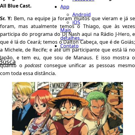
All Blue Cast.
App
Android
Sr. Y:
Bem, na equipe ja foram muitos que vieram e já se
iOS
foram, mas atualmente temos o Thiago, que às vezes
Mais
participa do programa do DJ Nash aqui na Rádio J-Hero, e
detalhes...
que é lá do Ceará; temos o Dalton Cabeça, que é de Goiás;
Contato
a Michele, de Recife; e até um participante que está lá no
Japão, e tem eu, que sou de Manaus. E isso mostra o
Busca
quanto o
podcast
consegue unificar as pessoas mesm
com toda essa distância.