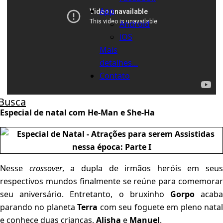
App
Android
iOS
Mais
detalhes...
Contato
Busca
Especial de natal com He-Man e She-Ha
Nesse
crossover
, a dupla de irmãos heróis em seus
respectivos mundos finalmente se reúne para comemorar
seu aniversário. Entretanto, o bruxinho
Gorpo
acab
parando no planeta
Terra
com seu foguete em pleno nata
e conhece duas crianças,
Alisha
e
Manuel
.