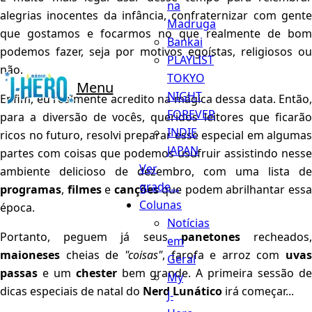
na
alegrias inocentes da infância, confraternizar com gente
Madruga
que gostamos e focarmos no que realmente de bom
Bankai
podemos fazer, seja por motivos egoístas, religiosos ou
PLAYLIST
não.
TOKYO
Menu
NIGHT
Enfim, eu realmente acredito na mágica dessa data. Então,
FOREVER
para a diversão de vocês, queridos leitores que ficarão
INDIE
ricos no futuro, resolvi preparar esse especial em algumas
JAPAN
partes com coisas que podemos usufruir assistindo nesse
Ver
ambiente delicioso de dezembro, com uma lista de
grade...
programas
,
filmes
e
canções
que podem abrilhantar essa
Colunas
época.
Notícias
Portanto, peguem já seus
panetones
recheados
em
maioneses
cheias de
"coisas"
, farofa e arroz com
uvas
Geral
passas
e um
chester
bem grande. A primeira sessão d
My
dicas especiais de natal do
Nerd Lunático
irá começar...
J-