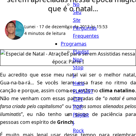
No
que é o natal...
Seu
Site
Lunei
· 17 de dezembro de 2013 às 15:53
Perguntas
4 minutos de leitura
Frequentes
Programas
Playlist
Non
Stop
Eu acredito que esse meu natal vai ser o melhor natal,
J-
Gua-na-ba-rá... Se vocês leram essa frase no ritmo da
Hero
canção e porque, assim como eu, estão no
clima natalino
.
PLAYLIST
Não me venham com essas palhaçadas de “
o natal é um
CITY
farsa criada pelo capitalismo
” ou “
todos somos alienados pelos
POP
iluminatis
”, eu não tenho um pingo de paciência para
Playlist
pessoas com espírito de
Grinch
.
J
Rock
É muito mais legal usar desse tempo para relembrar