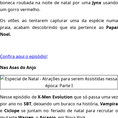
boneca roubada na noite de natal por uma
Jynx
usand
um gorro vermelho.
Os vilões ao tentarem capturar uma da espécie numa
praia, acabam descobrindo que ela pertence ao
Papai
Noel.
Confira aqui o episódio!
Nas Asas do Anjo
Nesse episódio de
X-Men Evolution
que só passa uma ve
por ano no
SBT
, deixando um buraco na história,
Vampir
e
Ciclope
se juntam no feriado de natal para recrutar 
mutante
Warren
, o
Arcanjo
, em Nova York.