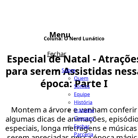
Menu
Coluna:
O Nerd Lunático
Fechar
Especial de Natal - Atraçõe
para serem Assistidas ness
Sobre
Quem
época: Parte I
Somos
Equipe
História
Montem a árvore e venham conferir
Trabalhe
algumas dicas de animações, episódi
Conosco
Fechar
especiais, longa metragens e músicas
Parceria
serem apreciadas nessa época mágic