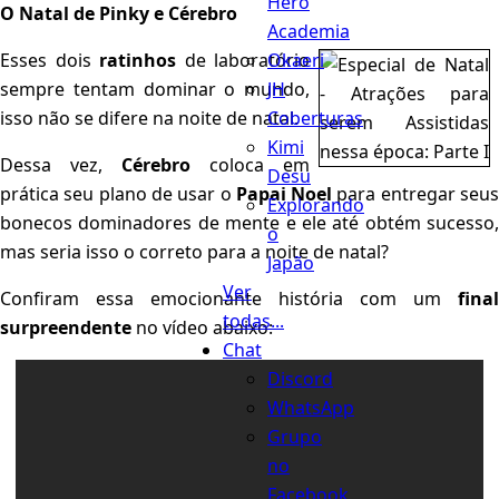
Hero
O Natal de Pinky e Cérebro
Academia
Okaeri
Esses dois
ratinhos
de laboratório
JH
sempre tentam dominar o mundo,
Coberturas
isso não se difere na noite de natal.
Kimi
Dessa vez,
Cérebro
coloca em
Desu
prática seu plano de usar o
Papai Noel
para entregar seu
Explorando
bonecos dominadores de mente e ele até obtém sucesso,
o
mas seria isso o correto para a noite de natal?
Japão
Ver
Confiram essa emocionante história com um
final
todas...
surpreendente
no vídeo abaixo:
Chat
Discord
WhatsApp
Grupo
no
Facebook