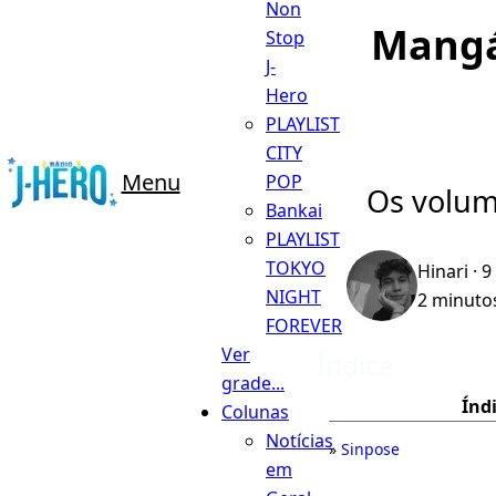
Non
Mang
Stop
J-
Hero
PLAYLIST
CITY
Menu
POP
Os volume
Bankai
PLAYLIST
TOKYO
Hinari
· 9
NIGHT
2 minutos
FOREVER
Ver
Índice
grade...
Índ
Colunas
Notícias
Sinpose
em