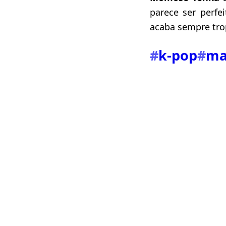
parece ser perf
acaba sempre tr
#
k-pop
#
ma