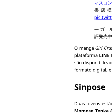
ィスコ
書店
pic.twi
— ガー
評発売中♪ 
O mangá
Girl Cru
plataforma
LINE
são disponibiliz
formato digital, 
Sinpose
Duas jovens estã
Momose Tenka
é