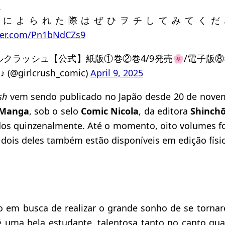
ン
様によられた際はぜひヲチしてみてくだ
tter.com/Pn1bNdCZs9
ルクラッシュ【公式】紙版①巻②巻4/9発売🌸/電子版
(@girlcrush_comic)
April 9, 2025
sh
vem sendo publicado no Japão desde 20 de nove
 Manga
, sob o selo
Comic Nicola
, da editora
Shinch
ados quinzenalmente. Até o momento, oito volumes 
e dois deles também estão disponíveis em edição físic
o em busca de realizar o grande sonho de se torn
 uma bela estudante, talentosa tanto no canto qua