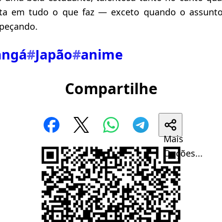
eita em tudo o que faz — exceto quando o assunt
opeçando.
ngá
#
Japão
#
anime
Compartilhe
Mais
Opções...