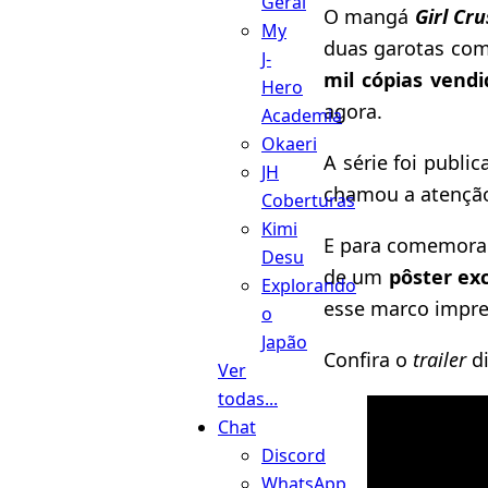
Geral
O mangá
Girl Cr
My
duas garotas co
J-
mil cópias vendi
Hero
agora.
Academia
Okaeri
A série foi publi
JH
chamou a atenção
Coberturas
Kimi
E para comemorar
Desu
de um
pôster exc
Explorando
esse marco impre
o
Japão
Confira o
trailer
di
Ver
todas...
Chat
Discord
WhatsApp