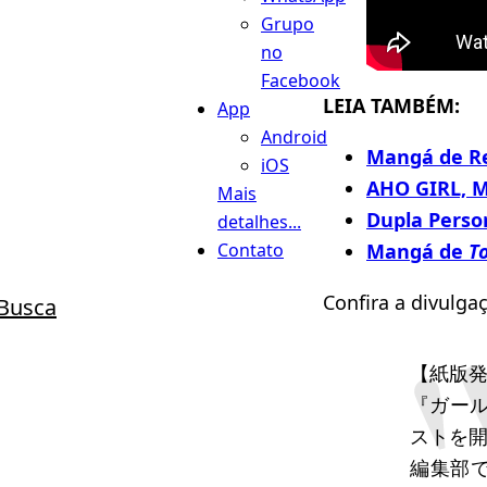
Grupo
no
Facebook
LEIA TAMBÉM:
App
Android
Mangá de Res
iOS
AHO GIRL, M
Mais
Dupla Person
detalhes...
Mangá de
T
Contato
Confira a divulga
Busca
【紙版
『ガー
ストを開
編集部