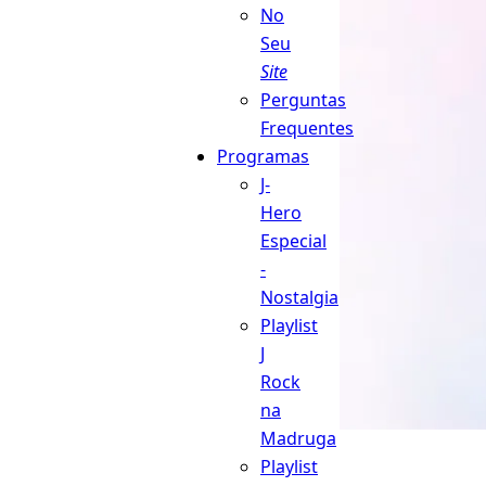
No
Seu
Site
Perguntas
Frequentes
Programas
J-
Hero
Especial
-
Nostalgia
Playlist
J
Rock
na
Madruga
Playlist