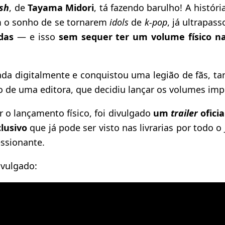
ush
, de
Tayama Midori
, tá fazendo barulho! A histó
m o sonho de se tornarem
idols
de
k-pop
, já ultrapas
das
— e isso
sem sequer ter um volume físico na
cada digitalmente e conquistou uma legião de fãs, t
 de uma editora, que decidiu lançar os volumes imp
 o lançamento físico, foi divulgado
um
trailer
ofici
lusivo
que já pode ser visto nas livrarias por todo o
ssionante.
vulgado: