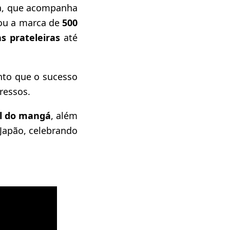
ria, que acompanha
sou a marca de
500
s prateleiras
até
anto que o sucesso
ressos.
al do mangá
, além
 Japão, celebrando