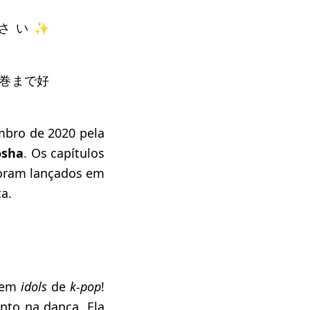
さい✨
⑧巻まで好
mbro de 2020 pela
ōsha
. Os capítulos
foram lançados em
a.
arem
idols
de
k-pop
!
nto na dança. Ela