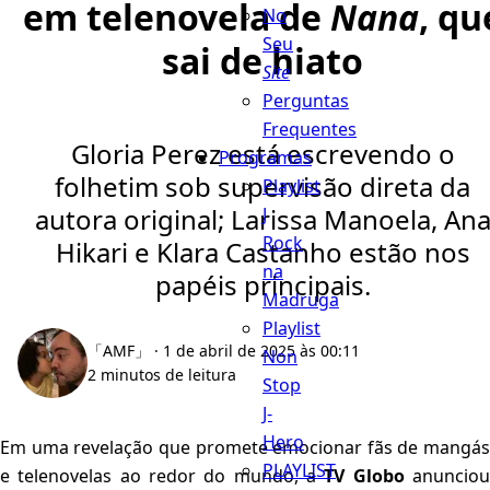
em telenovela de
Nana
, qu
No
Seu
sai de hiato
Site
Perguntas
Frequentes
Gloria Perez está escrevendo o
Programas
folhetim sob supervisão direta da
Playlist
autora original; Larissa Manoela, An
J
Rock
Hikari e Klara Castanho estão nos
na
papéis principais.
Madruga
Playlist
「AMF」
· 1 de abril de 2025 às 00:11
Non
2 minutos de leitura
Stop
J-
Hero
Em uma revelação que promete emocionar fãs de mangás
PLAYLIST
e telenovelas ao redor do mundo, a
TV Globo
anuncio