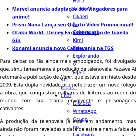
Hero
Academia
Marvel anuncia adaptação dos Vingadores para
Okaeri
anime!
JH
Prism Nana Lança seu Quarto Vídeo Promocional!
Coberturas
Otaku World - Disney Fará Adaptação de Tuxedo
Kimi
Gin
Desu
Konami anuncia novo Castlevania na TGS
Explorando
Para deixar os fãs ainda mais empolgados, foi divulgado
o
que, simultaneamente à produção da telenovela, Yazawa Ai
Japão
retomará a publicação de
Nana
, que estava em hiato desd
Ver
2009. Esta dupla novidade promete trazer um novo fôlego
todas...
à obra, que conquistou milhares de leitores ao redor do
Chat
mundo com sua trama envolvente e personagens
Discord
cativantes.
WhatsApp
Grupo
A produção da telenovela já está em andamento, mas
no
ainda não foram reveladas a data de estreia nem a faixa de
Facebook