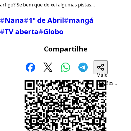
artigo? Se bem que deixei algumas pistas…
#
Nana
#
1º de Abril
#
mangá
#
TV aberta
#
Globo
Compartilhe
Mais
Opções...