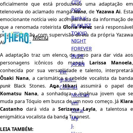
CITY
oficialmente que está produzindo uma adaptação em
POP
telenovela do aclamado mangá
Nana
, de
Yazawa Ai
. Esta
Bankai
emocionante notícia veio acompanhada da informação de
PLAYLIST
que a renomada roteirista
Gloria Perez
será responsáve
TOKYO
pela adaptação, com supervisão direta da própria Yazawa
Menu
NIGHT
Ai.
FOREVER
A adaptação traz um elenco de peso para dar vida aos
INDIE
personagens icônicos do mangá.
Larissa Manoela
JAPAN
conhecida por sua versatilidade e talento, interpretará
Ver
Ōsaki Nana
, a carismática e rebelde vocalista da banda
grade...
punk
Black Stones.
Ana Hikari
assumirá o papel de
Colunas
Komatsu Nana
, a sonhadora e ingênua jovem que se
Notícias
muda para Tóquio em busca de um novo começo. Já
Klara
em
Castanho
dará vida a
Serizawa Layla
, a talentosa e
Geral
enigmática vocalista da banda Trapnest.
My
J-
LEIA TAMBÉM: