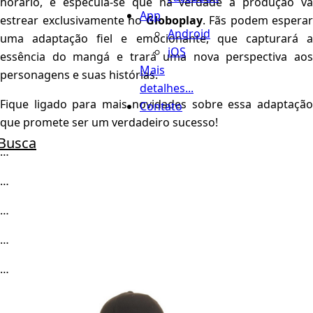
horário, e especula-se que na verdade a produção vá
App
estrear exclusivamente no
Globoplay
. Fãs podem esperar
Android
uma adaptação fiel e emocionante, que capturará a
iOS
essência do mangá e trará uma nova perspectiva aos
Mais
personagens e suas histórias.
detalhes...
Fique ligado para mais novidades sobre essa adaptação
Contato
que promete ser um verdadeiro sucesso!
Busca
…
…
…
…
…