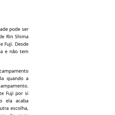
dade pode ser
 de Rin Shima
e Fuji. Desde
ha e não tem
 acampamento
la quando a
acampamento.
e Fuji por si
o ela acaba
tra escolha,