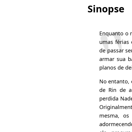
Sinopse
Enquanto o r
umas férias 
de passar se
armar sua b
planos de de
No entanto,
de Rin de 
perdida Nad
Originalment
mesma, os 
adormecendo