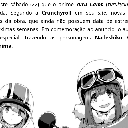
este sábado (22) que o anime
Yuru Camp
(
Yuruky
rada. Segundo a
Crunchyroll
em seu
site
, novas
os da obra, que ainda não possuem data de estrei
róximas semanas. Em comemoração ao anúncio, o a
 especial, trazendo as personagens
Nadeshiko 
hima
.