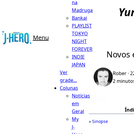
na
Yu
Madruga
Bankai
PLAYLIST
TOKYO
Menu
NIGHT
FOREVER
Novos 
INDIE
JAPAN
Ver
Rober
· 2
grade...
2 minutos
Colunas
Notícias
Índice
em
Índ
Geral
My
Sinopse
J-