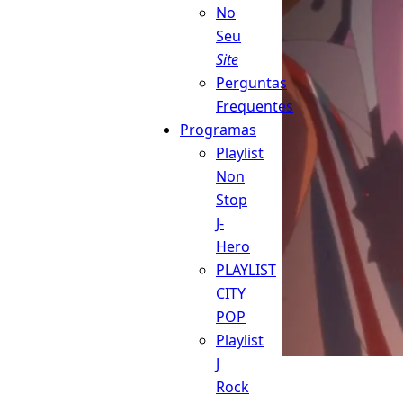
No
Seu
Site
Perguntas
Frequentes
Programas
Playlist
Non
Stop
J-
Hero
PLAYLIST
CITY
POP
Playlist
J
Rock