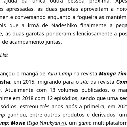
a ajuda da única outra pessoa próxima. Ape
s apressadas, as duas garotas aproveitam a noite
en e conversando enquanto a fogueira as mantém 
is que a irmã de Nadeshiko finalmente a pega
e, as duas garotas ponderam silenciosamente a pos
m de acampamento juntas.
List
lançou o mangá de
Yuru Camp
na revista
Manga Time
nsha
, em 2015, migrando para o
site
da revista
Com
19. Atualmente com 13 volumes publicados, o m
anime em 2018 com 12 episódios, sendo que uma se
sódios, estreou três anos após a primeira, em 20
mp
ganhou, entre outros produtos e derivados, u
amp: Movie
(
Eiga Yurukyan△
), um
game
multiplatafo