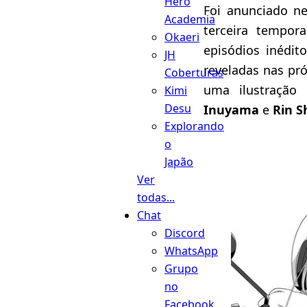
Hero
Foi anunciado n
Academia
terceira tempo
Okaeri
episódios inédit
JH
reveladas nas p
Coberturas
uma ilustração
Kimi
Desu
Inuyama
e
Rin S
Explorando
o
Japão
Ver
todas...
Chat
Discord
WhatsApp
Grupo
no
Facebook