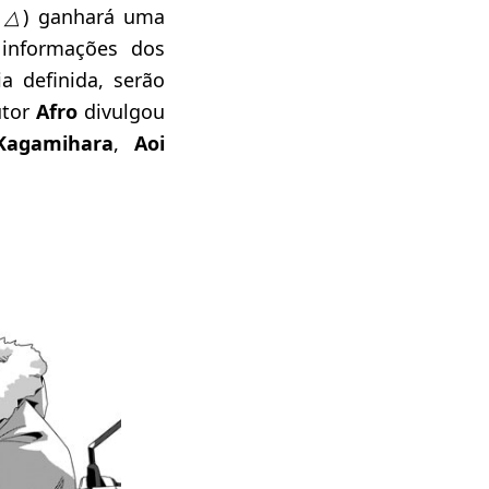
an△
) ganhará uma
 informações dos
a definida, serão
utor
Afro
divulgou
Kagamihara
,
Aoi