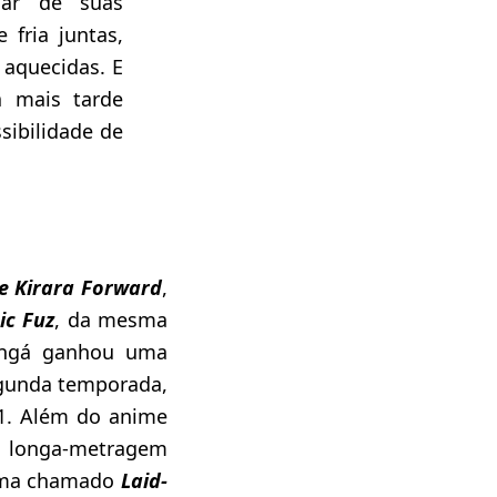
sar de suas
 fria juntas,
aquecidas. E
 mais tarde
sibilidade de
 Kirara Forward
,
ic Fuz
, da mesma
angá ganhou uma
gunda temporada,
21. Além do anime
m longa-metragem
rma chamado
Laid-