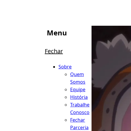
Menu
Fechar
Sobre
Quem
Somos
Equipe
História
Trabalhe
Conosco
Fechar
Parceria