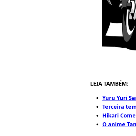
LEIA TAMBÉM:
Yuru Yuri S
Terceira te
Hikari Come
O anime Ta