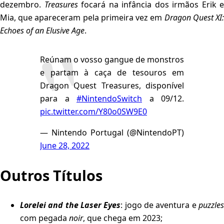
dezembro.
Treasures
focará na infância dos irmãos Erik e
Mia, que apareceram pela primeira vez em
Dragon Quest XI
Echoes of an Elusive Age
.
Reúnam o vosso gangue de monstros
e partam à caça de tesouros em
Dragon Quest Treasures, disponível
para a
#NintendoSwitch
a 09/12.
pic.twitter.com/Y80o0SW9E0
— Nintendo Portugal (@NintendoPT)
June 28, 2022
Outros Títulos
Lorelei and the Laser Eyes
: jogo de aventura e
puzzle
com pegada
noir
, que chega em 2023;