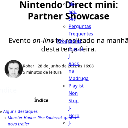
Nintendo Direct mini:
No
Seu
Partner Showcase
Site
Perguntas
Frequentes
Evento
on-line
foi realizado na manh
Programas
desta terça-feira.
Playlist
J
Rock
Rober
· 28 de junho de 2022 às 16:08
na
5 minutos de leitura
Madruga
Playlist
Índice
Non
Índice
Stop
J-
Alguns destaques
Hero
Monster Hunter Rise Sunbreak
ganha
J-
novo
trailer