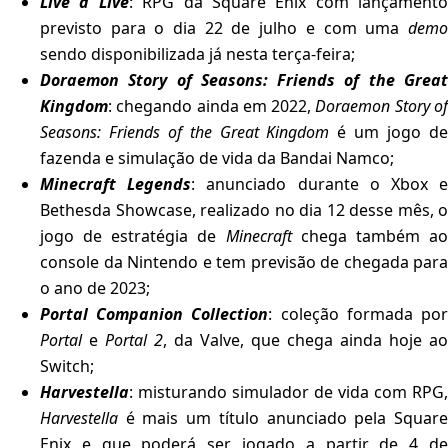
Live a Live
: RPG da Square Enix com lançamento
previsto para o dia 22 de julho e com uma
demo
sendo disponibilizada já nesta terça-feira;
Doraemon Story of Seasons: Friends of the Great
Kingdom
: chegando ainda em 2022,
Doraemon Story o
Seasons: Friends of the Great Kingdom
é um jogo d
fazenda e simulação de vida da Bandai Namco;
Minecraft Legends
: anunciado durante o Xbox 
Bethesda Showcase, realizado no dia 12 desse mês, o
jogo de estratégia de
Minecraft
chega também a
console da Nintendo e tem previsão de chegada para
o ano de 2023;
Portal Companion Collection
: coleção formada po
Portal
e
Portal 2
, da Valve, que chega ainda hoje ao
Switch;
Harvestella
: misturando simulador de vida com RPG,
Harvestella
é mais um título anunciado pela Square
Enix e que poderá ser jogado a partir de 4 de