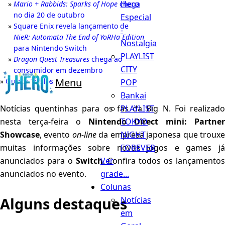
Hero
Mario + Rabbids: Sparks of Hope
chega
no dia 20 de outubro
Especial
Square Enix revela lançamento de
-
NieR: Automata The End of YoRHa Edition
Nostalgia
para Nintendo Switch
PLAYLIST
Dragon Quest Treasures
chega ao
CITY
consumidor em dezembro
Menu
Outros Títulos
POP
Bankai
PLAYLIST
Notícias quentinhas para os fãs da Big N. Foi realizado
TOKYO
nesta terça-feira o
Nintendo Direct mini: Partner
NIGHT
Showcase
, evento
on-line
da empresa japonesa que troux
FOREVER
muitas informações sobre novos jogos e games já
Ver
anunciados para o
Switch
. Confira todos os lançamento
grade...
anunciados no evento.
Colunas
Alguns destaques
Notícias
em