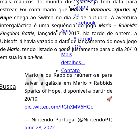
mais malucos do mundo dos
games
já tem data par
Grupo
estrear. Foi confirmado que
Mario + Rabbids: Sparks of
no
Hope
chega ao Switch no dia 20 de outubro. A aventura
Facebook
intergaláctica é uma sequência do jogo
Mario + Rabbids:
App
Kingdom Battle
, lançado em 2017. Na tarde de ontem, a
Android
Ubisoft já havia vazado a data de lançamento do novo jogo
iOS
de
Mario
, tendo listado o
game
justamente para o dia 20/1
Mais
em sua loja
on-line
.
detalhes...
Contato
Mario e os Rabbids reúnem-se para
salvar a galáxia em Mario + Rabbids
Busca
Sparks of Hope, disponível a partir de
20/10! 🚀
pic.twitter.com/RGhXMV6HGc
— Nintendo Portugal (@NintendoPT)
June 28, 2022