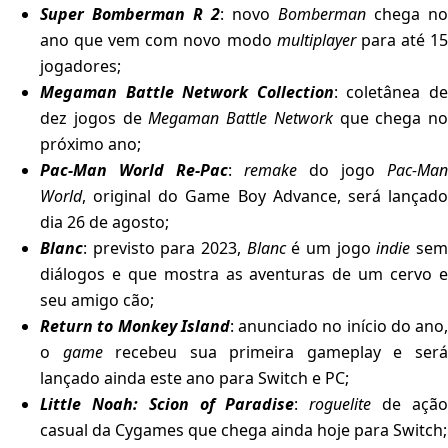
Super Bomberman R 2
: novo
Bomberman
chega no
ano que vem com novo modo
multiplayer
para até 1
jogadores;
Megaman Battle Network Collection
: coletânea d
dez jogos de
Megaman Battle Network
que chega no
próximo ano;
Pac-Man World Re-Pac
:
remake
do jogo
Pac-Man
World
, original do Game Boy Advance, será lançado
dia 26 de agosto;
Blanc
: previsto para 2023,
Blanc
é um jogo
indie
se
diálogos e que mostra as aventuras de um cervo e
seu amigo cão;
Return to Monkey Island
: anunciado no início do ano,
o
game
recebeu sua primeira gameplay e ser
lançado ainda este ano para Switch e PC;
Little Noah: Scion of Paradise
:
roguelite
de açã
casual da Cygames que chega ainda hoje para Switch;