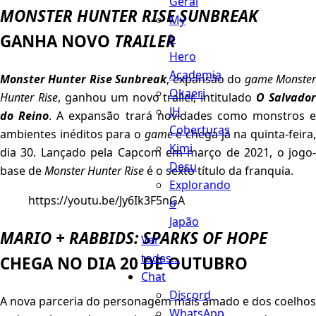
Geral
MONSTER HUNTER RISE SUNBREAK
My
J-
GANHA NOVO
TRAILER
Hero
Academia
Monster Hunter Rise Sunbreak
, expansão do
game
Monste
Okaeri
Hunter Rise
, ganhou um novo trailer, intitulado
O Salvador
JH
do Reino
. A expansão trará novidades como monstros e
Coberturas
ambientes inéditos para o
game
e chega já na quinta-feira
Kimi
dia 30. Lançado pela Capcom em março de 2021, o jogo-
Desu
base de
Monster Hunter Rise
é o sexto título da franquia.
Explorando
https://youtu.be/Jy6Ik3F5nGA
o
Japão
MARIO + RABBIDS: SPARKS OF HOPE
Ver
todas...
CHEGA NO DIA 20 DE OUTUBRO
Chat
Discord
A nova parceria do personagem mais amado e dos coelhos
WhatsApp