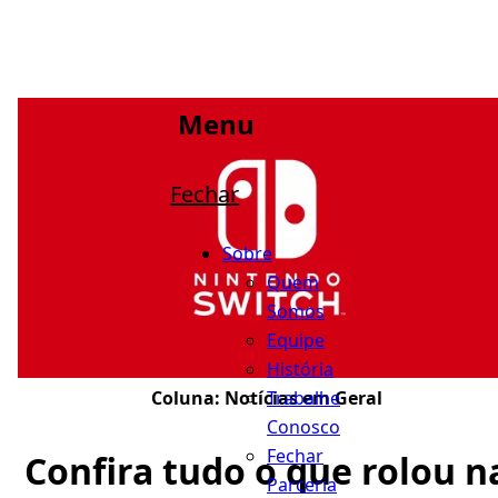
Menu
Fechar
Sobre
Quem
Somos
Equipe
História
Trabalhe
Coluna:
Notícias em Geral
Conosco
Fechar
Confira tudo o que rolou n
Parceria