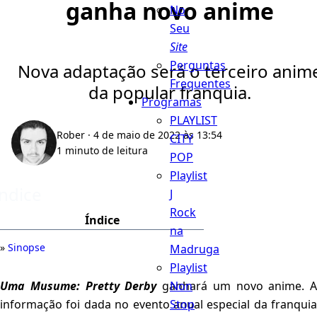
ganha novo anime
No
Seu
Site
Perguntas
Nova adaptação será o terceiro anim
Frequentes
da popular franquia.
Programas
PLAYLIST
Rober
· 4 de maio de 2022 às 13:54
CITY
1 minuto de leitura
POP
Playlist
Índice
J
Rock
Índice
na
Sinopse
Madruga
Playlist
Non
Uma Musume: Pretty Derby
ganhará um novo anime. A
Stop
informação foi dada no evento anual especial da franquia