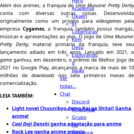
Hero
Além dos animes, a franquia de
Uma Musume: Pretty Derby
Academia
conta com diversas outras coisas. Desenvolvida
Okaeri
originalmente como um projeto para
videogames
pela
JH
empresa
Cygames
, a franquia também possui mangás
Coberturas
músicas e apresentações ao vivo. O jogo de
Uma Musume
Kimi
Pretty Derby,
material primário da franquia, teve se
Desu
lançamento adiado em três anos. Lançado em 2021, o
Explorando
game
ganhou, em dezembro, o prêmio de Melhor Jogo de
o
2021 no Google Play, alcançando a marca de mais de 10
Japão
milhões de
downloads
nos sete primeiros meses d
Ver
comercialização.
todas...
Chat
LEIA TAMBÉM:
Discord
Light novel Chuunibyo demo Koi ga Shitai! Ganha
WhatsApp
anime!
Grupo
Cool Doji Danshi
ganha adaptação para anime
no
Rock Lee ganha anime próprio
Facebook