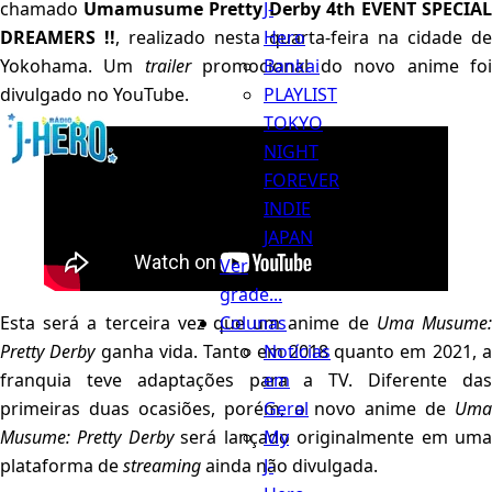
J-
chamado
Umamusume Pretty Derby 4th EVENT SPECIA
Hero
DREAMERS !!
, realizado nesta quarta-feira na cidade de
Bankai
Yokohama. Um
trailer
promocional do novo anime fo
PLAYLIST
divulgado no YouTube.
TOKYO
Menu
NIGHT
FOREVER
INDIE
JAPAN
Ver
grade...
Colunas
Esta será a terceira vez que um anime de
Uma Musume
Notícias
Pretty Derby
ganha vida. Tanto em 2018 quanto em 2021, 
em
franquia teve adaptações para a TV. Diferente das
Geral
primeiras duas ocasiões, porém, o novo anime de
Uma
My
Musume: Pretty Derby
será lançado originalmente em um
J-
plataforma de
streaming
ainda não divulgada.