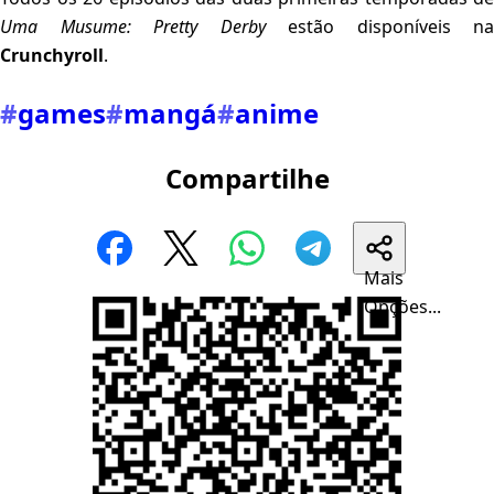
Uma Musume: Pretty Derby
estão disponíveis na
Crunchyroll
.
#
games
#
mangá
#
anime
Compartilhe
Mais
Opções...