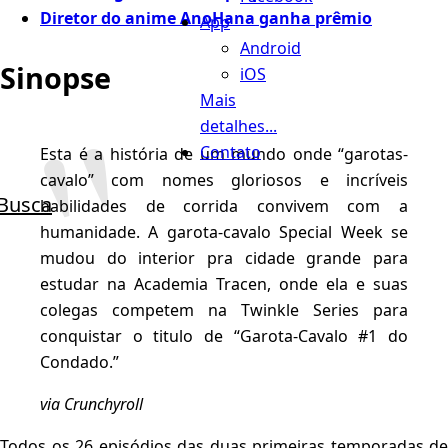
Diretor do anime AnoHana ganha prêmio
App
Android
Sinopse
iOS
Mais
detalhes...
Contato
Esta é a história de um mundo onde “garotas-
cavalo” com nomes gloriosos e incríveis
Busca
habilidades de corrida convivem com a
humanidade. A garota-cavalo Special Week se
mudou do interior pra cidade grande para
estudar na Academia Tracen, onde ela e suas
colegas competem na Twinkle Series para
conquistar o titulo de “Garota-Cavalo #1 do
Condado.”
via Crunchyroll
Todos os 26 episódios das duas primeiras temporadas de