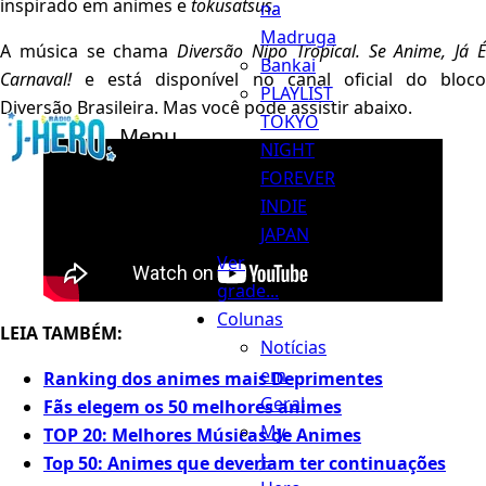
inspirado em animes e
tokusatsus
.
na
Madruga
A música se chama
Diversão Nipo Tropical. Se Anime, Já 
Bankai
Carnaval!
e está disponível no canal oficial do bloco
PLAYLIST
Diversão Brasileira. Mas você pode assistir abaixo.
TOKYO
Menu
NIGHT
FOREVER
INDIE
JAPAN
Ver
grade...
Colunas
LEIA TAMBÉM:
Notícias
em
Ranking dos animes mais Deprimentes
Geral
Fãs elegem os 50 melhores animes
My
TOP 20: Melhores Músicas de Animes
J-
Top 50: Animes que deveriam ter continuações