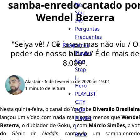
samba-enredo cantado po
No
Seu
Wendel Bezerra
Site
Perguntas
Frequentes
"Seiya vê! / Cê ia ver, mas não viu / O
Programas
poder do nosso bloco / É de mais de
Playlist
8.000".
Non
Stop
J-
Alastair
· 6 de fevereiro de 2020 às 19:01
Hero
1 minuto de leitura
PLAYLIST
CITY
Nesta quinta-feira, o canal do YouTube
Diversão Brasileir
POP
lançou um vídeo com nada mais nada menos que
Wendel
Playlist
Bezerra
, o dublador do Goku, e com
Márcio Simões
, a voz
J
do Gênio de
Aladdin
, cantando um samba-enredo
Rock