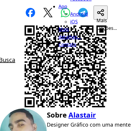
App
Android
Mais
iOS
Opções...
Mais
detalhes...
Contato
Busca
Sobre
Alastair
Designer Gráfico com uma mente