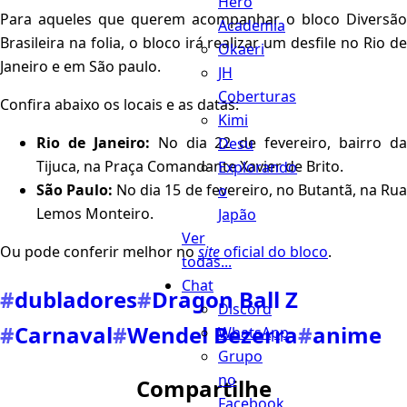
Hero
Para aqueles que querem acompanhar o bloco Diversão
Academia
Brasileira na folia, o bloco irá realizar um desfile no Rio de
Okaeri
Janeiro e em São paulo.
JH
Coberturas
Confira abaixo os locais e as datas:
Kimi
Rio de Janeiro:
No dia 22 de fevereiro, bairro d
Desu
Tijuca, na Praça Comandante Xavier de Brito.
Explorando
São Paulo:
No dia 15 de fevereiro, no Butantã, na Ru
o
Lemos Monteiro.
Japão
Ver
Ou pode conferir melhor no
site
oficial do bloco
.
todas...
Chat
#
dubladores
#
Dragon Ball Z
Discord
#
Carnaval
#
Wendel Bezerra
#
anime
WhatsApp
Grupo
no
Compartilhe
Facebook