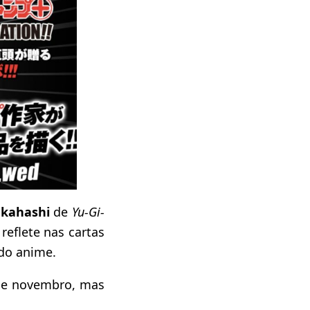
akahashi
de
Yu-Gi-
reflete nas cartas
do anime.
 de novembro, mas