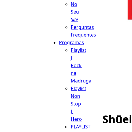
No
Seu
Site
Perguntas
Frequentes
Programas
Playlist
J
Rock
na
Madruga
Playlist
Non
Stop
J-
Shūei
Hero
PLAYLIST