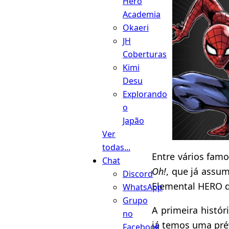
Hero
Academia
Okaeri
JH
Coberturas
Kimi
Desu
Explorando
o
Japão
Ver
todas...
Entre vários fam
Chat
Oh!
, que já assum
Discord
Elemental HERO d
WhatsApp
Grupo
A primeira histó
no
já temos uma pré
Facebook