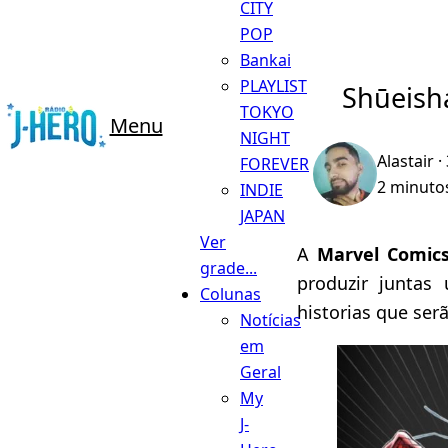
CITY
POP
Bankai
PLAYLIST
Shūeish
TOKYO
Menu
NIGHT
Alastair
·
FOREVER
2 minutos
INDIE
JAPAN
Ver
A
Marvel Comic
grade...
produzir juntas
Colunas
historias que ser
Notícias
em
Geral
My
J-