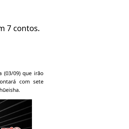
m 7 contos.
 (03/09) que irão
contará com sete
Shūeisha.