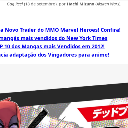
Gag Reel
(18 de setembro), por
Hachi Mizuno
(
Akuten Wars
).
ra Novo Trailer do MMO Marvel Heroes! Confira!
mangás mais vendidos do New York Times
OP 10 dos Mangas mais Vendidos em 2012!
cia adaptação dos Vingadores para anime!