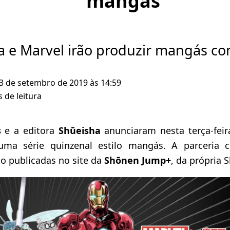
mangás
a e Marvel irão produzir mangás co
 3 de setembro de 2019 às 14:59
 de leitura
s
e a editora
Shūeisha
anunciaram nesta terça-feira
 uma série quinzenal estilo mangás. A parceria 
ão publicadas no site da
Shōnen Jump+
, da própria 