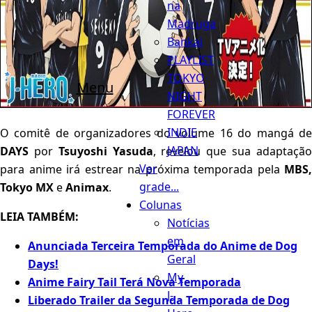
na
Madruga
Bankai
PLAYLIST
TOKYO
Menu
NIGHT
FOREVER
INDIE
O comitê de organizadores do volume 16 do mangá de
JAPAN
DAYS
por
Tsuyoshi Yasuda
, revelou que sua adaptaçã
Ver
para anime irá estrear na próxima temporada pela
MBS,
grade...
Tokyo MX
e
Animax
.
Colunas
LEIA TAMBÉM:
Notícias
em
Anunciada Terceira Temporada do Anime de Dog
Geral
Days!
My
Anime Fairy Tail Terá Nova Temporada
J-
Liberado Trailer da Segunda Temporada de Dog