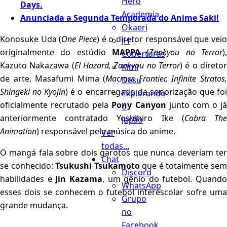
Hero
Days.
Academia
Anunciada a Segunda Temporada do Anime Saki!
Okaeri
Konosuke Uda (
One Piece
) é o diretor responsável que vei
JH
originalmente do estúdio
MAPPA
(
Zankyou no Terror
)
Coberturas
Kazuto Nakazawa (
El Hazard, Zankyou no Terror
) é o direto
Kimi
de arte, Masafumi Mima (
Macross Frontier, Infinite Stratos
Desu
Shingeki no Kyojin
) é o encarregado da sonorização que fo
Explorando
oficialmente recrutado pela
Pony Canyon
junto com o já
o
anteriormente contratado Yoshihiro Ike (
Cobra Th
Japão
Animation
) responsável pela música do anime.
Ver
todas...
O mangá fala sobre dois garotos que nunca deveriam ter
Chat
se conhecido:
Tsukushi Tsukamoto
que é totalmente se
Discord
habilidades e
Jin Kazama
, um gênio do futebol. Quando
WhatsApp
esses dois se conhecem o futebol interescolar sofre uma
Grupo
grande mudança.
no
Facebook