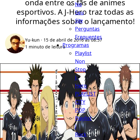
onda entre os fãs de animes
No
esportivos. A J-Hero traz todas as
Seu
informações sobre o lançamento!
Site
Perguntas
Frequentes
Yu-kun
· 15 de abril de 2016 às 08:57
Programas
1 minuto de leitura
Playlist
Non
Stop
J-
Hero
PLAYLIST
CITY
POP
Playlist
J
Rock