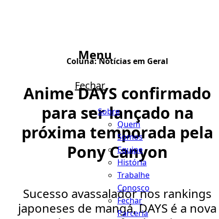
Menu
Coluna:
Notícias em Geral
Fechar
Anime DAYS confirmado
para ser lançado na
Sobre
Quem
próxima temporada pela
Somos
Pony Canyon
Equipe
História
Trabalhe
Conosco
Sucesso avassalador nos rankings
Fechar
japoneses de mangá, DAYS é a nova
Parceria