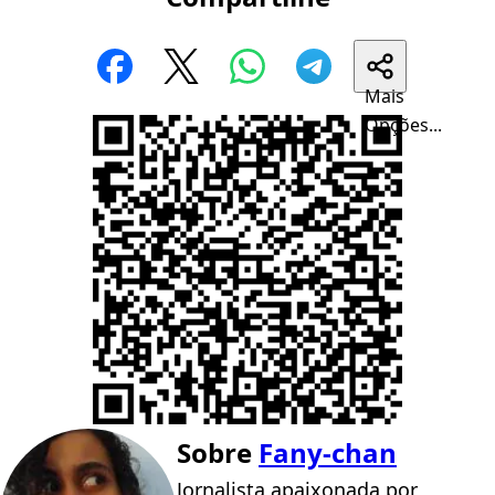
Mais
Opções...
Sobre
Fany-chan
Jornalista apaixonada por