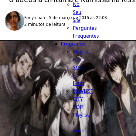
No
Seu
Fany-chan
· 5 de março de 2016 às 22:03
Site
2 minutos de leitura
Perguntas
Frequentes
Programas
Playlist
Non
Stop
J-
Hero
PLAYLIST
CITY
POP
Playlist
J
Rock