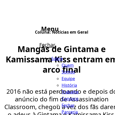
Menu
Coluna:
Notícias em Geral
Fechar
Mangás de Gintama e
Kamissama Kiss entram e
Sobre
Quem
arco final
Somos
Equipe
História
2016 não está perdoando e depois d
Trabalhe
anúncio do fim de Assassination
Conosco
Fechar
Classroom, chegou a vez dos fãs dar
Parceria
o adeus à Gintama e Kamissama Kiss