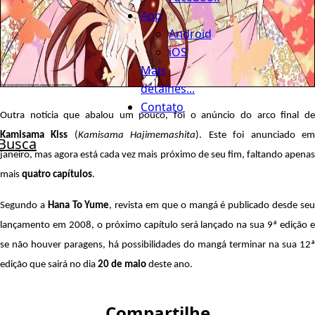
App
Android
iOS
Mais
detalhes...
Contato
Outra notícia que abalou um pouco, foi o anúncio do arco final de
Kamisama Kiss
(
Kamisama Hajimemashita
). Este foi anunciado e
Busca
janeiro, mas agora está cada vez mais próximo de seu fim, faltando apenas
mais
quatro capítulos
.
Segundo a
Hana To Yume
, revista em que o mangá é publicado desde se
lançamento em 2008, o próximo capítulo será lançado na sua 9ª edição e
se não houver paragens, há possibilidades do mangá terminar na sua 12ª
edição que sairá no dia
20 de maio
deste ano.
Compartilhe