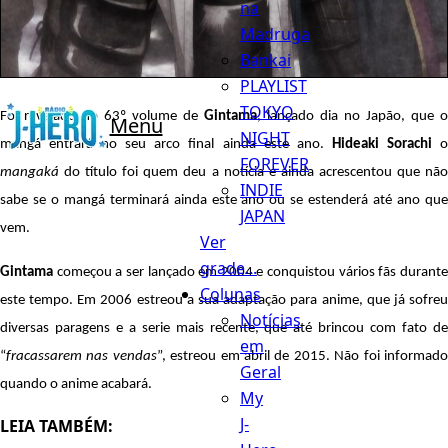
na
Madruga
Bankai
PLAYLIST
TOKYO
Foi revelado n
o
63º volume de
Gintama
, lançado dia no Japão, que o
Menu
NIGHT
mangá entrará no seu arco final ainda este ano.
Hideaki Sorachi
FOREVER
mangaká
do título foi quem deu a notícia e ainda acrescentou que não
INDIE
sabe se o mangá terminará ainda este ano ou se estenderá até ano que
JAPAN
vem.
Ver
grade...
Gintama
começou a ser lançado em 2004 e conquistou vários fãs durante
Colunas
este tempo. Em 2006 estreou a sua adaptação para anime, que já sofreu
Notícias
diversas paragens e a serie mais recente, que até brincou com fato de
em
“
fracassarem nas vendas
”, estreou em abril de 2015. Não foi informad
Geral
quando o anime acabará.
My
J-
LEIA TAMBÉM: