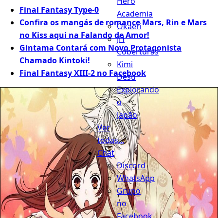
Hero
Final Fantasy Type-0
Academia
Confira os mangás de romance Mars, Rin e Mars
Okaeri
no Kiss aqui na Falando de Amor!
JH
Gintama Contará com Novo Protagonista
Coberturas
Chamado Kintoki!
Kimi
Final Fantasy XIII-2 no Facebook
Desu
Explorando
o
Japão
Ver
todas...
Chat
Discord
WhatsApp
Grupo
no
Facebook