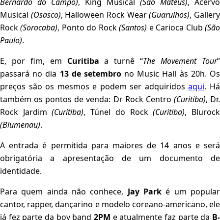
Bernardo do Campo)
, King Musical
(São Mateus)
, Acervo
Musical
(Osasco)
, Halloween Rock Wear
(Guarulhos)
, Galler
Rock
(Sorocaba)
, Ponto do Rock
(Santos)
e Carioca Club
(Sã
Paulo)
.
E, por fim, em
Curitiba
a turnê “
The Movement Tour
passará no dia
13 de setembro
no Music Hall às 20h. O
preços são os mesmos e podem ser adquiridos
aqui
. H
também os pontos de venda: Dr Rock Centro
(Curitiba)
, Dr
Rock Jardim
(Curitiba)
, Túnel do Rock
(Curitiba)
, Bluroc
(Blumenau)
.
A entrada é permitida para maiores de 14 anos e será
obrigatória a apresentação de um documento de
identidade.
Para quem ainda não conhece,
Jay Park
é um popula
cantor, rapper, dançarino e modelo coreano-americano, ele
já fez parte da boy band
2PM
e atualmente faz parte da
B-