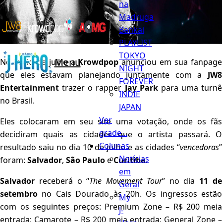
na
Madruga
Bankai
PLAYLIST
TOKYO
Menu
No inicio de julho a
Krowdpop
anunciou em sua fanpag
NIGHT
que eles estavam planejando juntamente com a
JW8
FOREVER
Entertainment
trazer o rapper
Jay Park
para uma turnê
INDIE
no Brasil.
JAPAN
Ver
Eles colocaram em seu site uma votação, onde os fãs
grade...
decidiram quais as cidades que o artista passará. O
Colunas
resultado saiu no dia 10 de julho e as cidades “
vencedoras
”
Notícias
foram:
Salvador
,
São Paulo
e
Curitiba
.
em
Salvador
receberá o “
The Movement Tour
” no dia
11 d
Geral
setembro
no Cais Dourado às 20h. Os ingressos estão
My
com os seguintes preços: Premium Zone – R$ 200 meia
J-
entrada; Camarote – R$ 200 meia entrada; General Zone –