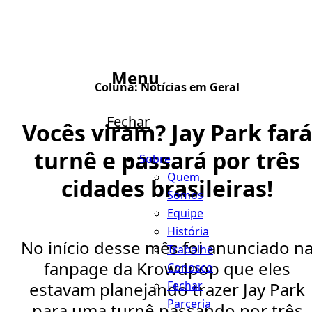
Menu
Coluna:
Notícias em Geral
Fechar
Vocês viram? Jay Park fará
turnê e passará por três
Sobre
Quem
cidades brasileiras!
Somos
Equipe
História
No início desse mês foi anunciado n
Trabalhe
fanpage da Krowdpop que eles
Conosco
Fechar
estavam planejando trazer Jay Park
Parceria
para uma turnê passando por três