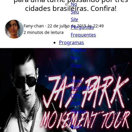
No
cidades brasileiras. Confira!
Seu
Site
Fany-chan
· 22 de julho de 2015 às 22:49
Perguntas
2 minutos de leitura
Frequentes
Programas
Playlist
Non
Stop
J-
Hero
PLAYLIST
CITY
POP
Playlist
J
Rock