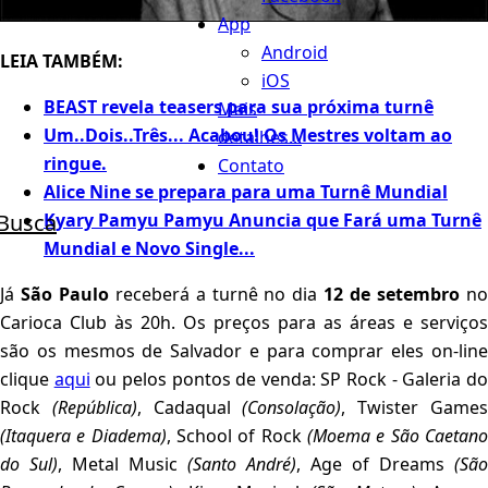
App
Android
LEIA TAMBÉM:
iOS
BEAST revela teasers para sua próxima turnê
Mais
Um..Dois..Três... Acabou! Os Mestres voltam ao
detalhes...
ringue.
Contato
Alice Nine se prepara para uma Turnê Mundial
Busca
Kyary Pamyu Pamyu Anuncia que Fará uma Turnê
Mundial e Novo Single...
Já
São Paulo
receberá a turnê no dia
12 de setembro
n
Carioca Club às 20h. Os preços para as áreas e serviços
são os mesmos de Salvador e para comprar eles on-line
clique
aqui
ou pelos pontos de venda: SP Rock - Galeria d
Rock
(República)
, Cadaqual
(Consolação)
, Twister Game
(Itaquera e Diadema)
, School of Rock
(Moema e São Caetan
do Sul)
, Metal Music
(Santo André)
, Age of Dreams
(São