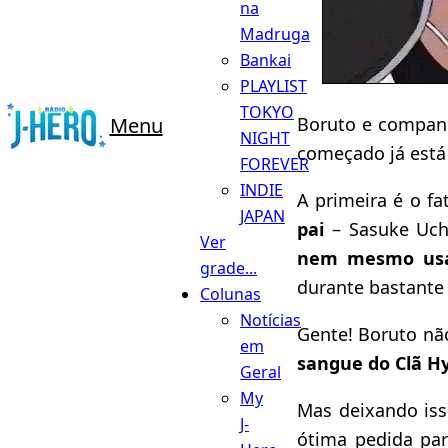
na
Madruga
Bankai
PLAYLIST
TOKYO
Boruto e companh
Menu
NIGHT
começado já está
FOREVER
INDIE
A primeira é o fa
JAPAN
pai
– Sasuke Uch
Ver
nem mesmo usa
grade...
durante bastante
Colunas
Notícias
Gente! Boruto nã
em
sangue do Clã H
Geral
My
Mas deixando iss
J-
ótima pedida par