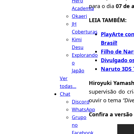
Hero
para o dia
07 de 
Academia
Okaeri
LEIA TAMBÉM:
JH
Coberturas
PlayArte co
Kimi
Brasil!
Desu
Filho de Nar
Explorando
Divulgado os
o
Naruto 3DS 
Japão
Ver
Hiroyuki Yamas
todas...
supervisão do c
Chat
ouvir o tema
“Dive
Discord
WhatsApp
Confira a versão 
Grupo
no
Facebook