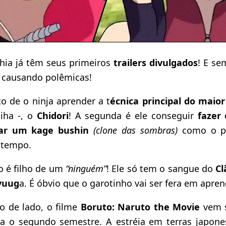
ia já têm seus primeiros
trailers divulgados
! E s
 causando polêmicas!
to de o ninja aprender a t
écnica principal do maior
iha -, o
Chidori
! A segunda é ele conseguir
fazer
r um kage bushin
(clone das sombras)
como o pa
 tempo.
o é filho de um
“ninguém”
! Ele só tem o sangue do
Cl
yuug
a. É óbvio que o garotinho vai ser fera em apren
o de lado, o filme
Boruto: Naruto the Movie
vem 
a o segundo semestre. A estréia em terras japon