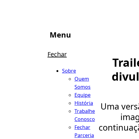
Menu
Fechar
Trai
Sobre
divu
Quem
Somos
Equipe
História
Uma versã
Trabalhe
imag
Conosco
continuaç
Fechar
Parceria