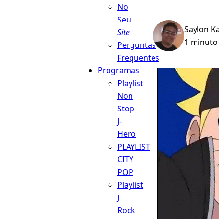
No
Seu
Saylon K
Site
1 minuto 
Perguntas
Frequentes
Programas
Playlist
Non
Stop
J-
Hero
PLAYLIST
CITY
POP
Playlist
J
Rock