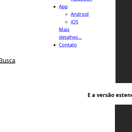
App
Android
iOS
Mais
detalhes...
Contato
Busca
E a versão esten