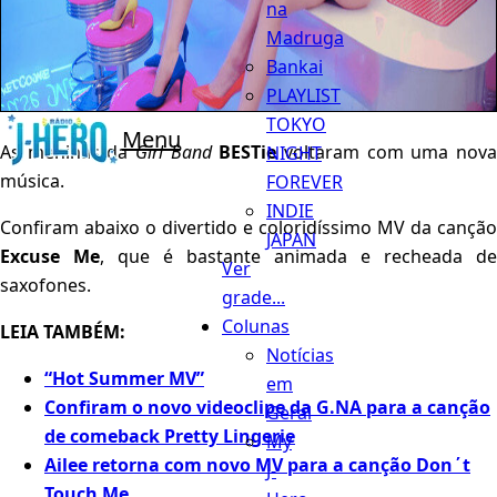
na
Madruga
Bankai
PLAYLIST
TOKYO
Menu
As meninas da
Girl Band
BESTie
voltaram com uma nov
NIGHT
música.
FOREVER
INDIE
Confiram abaixo o divertido e coloridíssimo MV da canção
JAPAN
Excuse Me
, que é bastante animada e recheada de
Ver
saxofones.
grade...
Colunas
LEIA TAMBÉM:
Notícias
“Hot Summer MV”
em
Confiram o novo videoclipe da G.NA para a canção
Geral
de comeback Pretty Lingerie
My
Ailee retorna com novo MV para a canção Don´t
J-
Touch Me