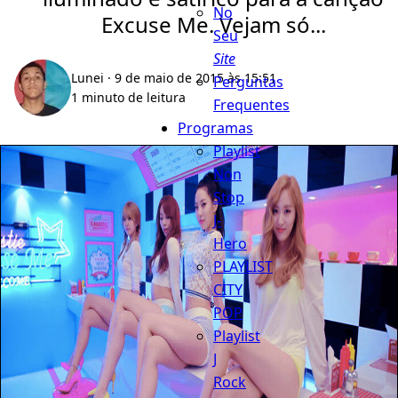
No
Excuse Me. Vejam só...
Seu
Site
Lunei
· 9 de maio de 2015 às 15:51
Perguntas
1 minuto de leitura
Frequentes
Programas
Playlist
Non
Stop
J-
Hero
PLAYLIST
CITY
POP
Playlist
J
Rock