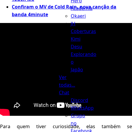
Hero
Confiram o MV de Cold Rain, nova canção da
Academia
banda 4minute
Okaeri
JH
Coberturas
Kimi
Desu
Explorando
o
Japão
Ver
todas...
Chat
Discord
WhatsApp
Grupo
no
Para quem tiver curiosidade, elas também se
Facebook