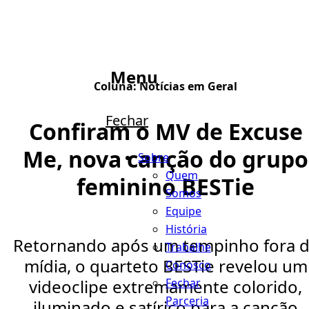
Menu
Coluna:
Notícias em Geral
Fechar
Confiram o MV de Excuse
Me, nova canção do grupo
Sobre
Quem
feminino BESTie
Somos
Equipe
História
Retornando após um tempinho fora 
Trabalhe
mídia, o quarteto BESTie revelou um
Conosco
Fechar
videoclipe extremamente colorido,
Parceria
iluminado e satírico para a canção