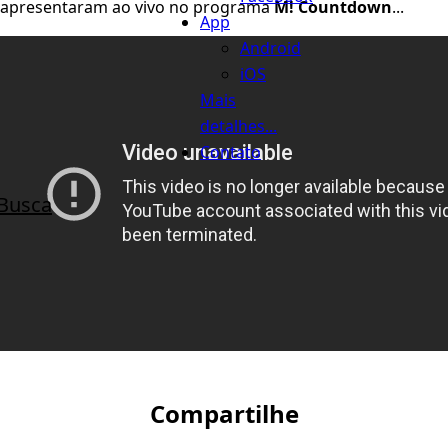
apresentaram ao vivo no programa
M! Countdown
...
App
Android
iOS
Mais
detalhes...
Contato
Busca
Compartilhe