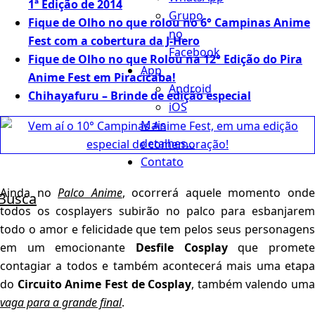
1ª Edição de 2014
Grupo
Fique de Olho no que rolou no 6° Campinas Anime
no
Fest com a cobertura da J-Hero
Facebook
Fique de Olho no que Rolou na 12° Edição do Pira
App
Anime Fest em Piracicaba!
Android
Chihayafuru – Brinde de edição especial
iOS
Mais
detalhes...
Contato
Ainda no
Palco Anime
, ocorrerá aquele momento ond
Busca
todos os cosplayers subirão no palco para esbanjarem
todo o amor e felicidade que tem pelos seus personagens
em um emocionante
Desfile Cosplay
que promet
contagiar a todos e também acontecerá mais uma etapa
do
Circuito Anime Fest de Cosplay
, também valendo uma
vaga para a grande final
.