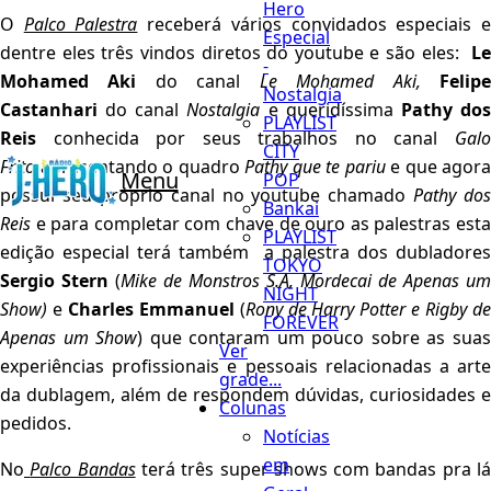
Hero
O
Palco Palestra
receberá vários convidados especiais 
Especial
dentre eles três vindos diretos do youtube e são eles:
Le
-
Mohamed Aki
do canal
Le Mohamed Aki,
Felip
Nostalgia
Castanhari
do canal
Nostalgia
e queridíssima
Pathy do
PLAYLIST
Reis
conhecida por seus trabalhos no canal
Gal
CITY
Frito
apresentando o quadro
Pathy que te pariu
e que agora
Menu
POP
possui seu próprio canal no youtube chamado
Pathy dos
Bankai
Reis
e para completar com chave de ouro as palestras esta
PLAYLIST
edição especial terá também a palestra dos dubladores
TOKYO
Sergio Stern
(
Mike de Monstros S.A, Mordecai de Apenas um
NIGHT
Show)
e
Charles Emmanuel
(
Rony de Harry Potter e Rigby d
FOREVER
Apenas um Show
) que contaram um pouco sobre as sua
Ver
experiências profissionais e pessoais relacionadas a arte
grade...
da dublagem, além de respondem dúvidas, curiosidades e
Colunas
pedidos.
Notícias
em
No
Palco Bandas
terá três super shows com bandas pra l