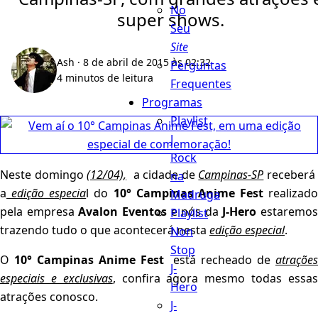
No
super shows.
Seu
Site
Ash
· 8 de abril de 2015 às 02:32
Perguntas
4 minutos de leitura
Frequentes
Programas
Playlist
J
Rock
Neste domingo
(12/04),
a cidade de
Campinas-SP
receberá
na
a
edição especia
l do
10° Campinas Anime Fest
realizado
Madruga
pela empresa
Avalon Eventos
e nós da
J-Hero
estaremos
Playlist
trazendo tudo o que acontecerá nesta
edição especial
.
Non
Stop
O
10° Campinas Anime Fest
está recheado de
atraçõe
J-
especiais e exclusivas
, confira agora mesmo todas essa
Hero
atrações conosco.
J-