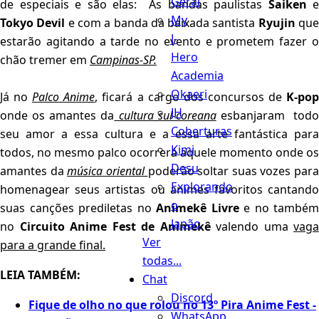
Geral
de especiais e são elas: As bandas paulistas
Saiken
e
My
Tokyo Devil
e com a banda da baixada santista
Ryujin
qu
J-
estarão agitando a tarde no evento e prometem fazer o
Hero
chão tremer em
Campinas-SP.
Academia
Okaeri
Já no
Palco Anime
, ficará a cargo dos concursos de
K-po
JH
onde os amantes da
cultura sul-coreana
esbanjaram todo
Coberturas
seu amor a essa cultura e a essa arte fantástica para
Kimi
todos, no mesmo palco ocorrerá aquele momento onde os
Desu
amantes da
música oriental
poderão soltar suas vozes para
Explorando
homenagear seus artistas ou animes favoritos cantando
o
suas canções prediletas no
Animekê Livre
e no também
Japão
no
Circuito Anime Fest de Animekê
valendo uma
vaga
Ver
para a grande final.
todas...
LEIA TAMBÉM:
Chat
Discord
Fique de olho no que rolou no 13º Pira Anime Fest -
WhatsApp