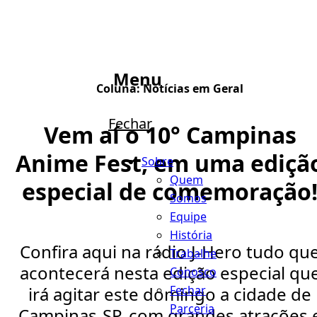
Menu
Coluna:
Notícias em Geral
Fechar
Vem aí o 10° Campinas
Anime Fest, em uma ediçã
Sobre
Quem
especial de comemoração
Somos
Equipe
História
Confira aqui na rádio J-Hero tudo qu
Trabalhe
acontecerá nesta edição especial qu
Conosco
Fechar
irá agitar este domingo a cidade de
Parceria
Campinas-SP, com grandes atrações 