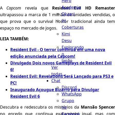
Hero
Academia
A
Capcom
revela que
Resident Evil HD Remaste
Okaeri
ultrapassou a marca de 1 milhão de unidades vendidas, o
JH
que prova que o survival horror tradicional ainda tem
Coberturas
espaço no mercado de jogos.
Kimi
LEIA TAMBÉM:
Desu
Explorando
Resident Evil - O terror continua em uma nova
o
edição anunciada pela Capcom!
Japão
Divulgado Dois novos Gameplays de Resident Evil
Ver
6!
todas...
Resident Evil: Revelations Será Lançado para PS3 e
Chat
PC!
Discord
Inaugurado Açougue Bizarro para Divulgar
WhatsApp
Resident Evil 6
Grupo
Descubra e redescubra os mistérios da
Mansão Spence
no
no enredo que continua exatamente igual, mas com
Facebook