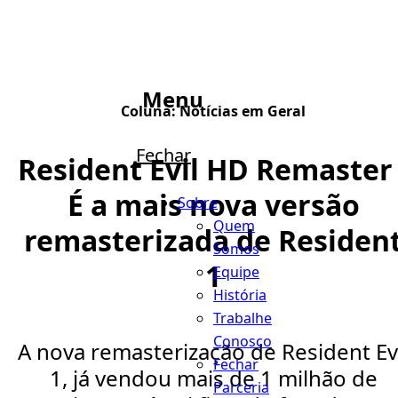
Menu
Coluna:
Notícias em Geral
Fechar
Resident Evil HD Remaster 
É a mais nova versão
Sobre
Quem
remasterizada de Residen
Somos
1
Equipe
História
Trabalhe
Conosco
A nova remasterização de Resident Ev
Fechar
1, já vendou mais de 1 milhão de
Parceria