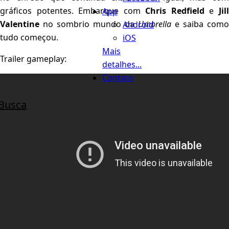
gráficos potentes. Embarque com
Chris Redfield
e
Jil
App
Valentine
no sombrio mundo da
Umbrella
e saiba como
Android
tudo começou.
iOS
Mais
Trailer gameplay:
detalhes...
Contato
Busca