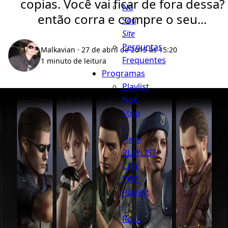
copias. Você vai ficar de fora dessa?
No
então corra e compre o seu...
Seu
Site
Perguntas
Malkavian
· 27 de abril de 2015 às 15:20
Frequentes
1 minuto de leitura
Programas
Playlist
Non
Stop
J-
Hero
PLAYLIST
CITY
POP
Playlist
J
Rock