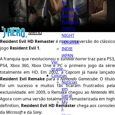
na
Madruga
Bankai
PLAYLIST
TOKYO
Menu
NIGHT
Resident Evil HD Remaster
é mais uma versão do clássic
FOREVER
jogo
Resident Evil 1
.
INDIE
JAPAN
A franquia que revolucionou o
survival horror
traz para PS3
Ver
PS4, Xbox 360, Xbox One e PC o primeiro jogo da série
grade...
totalmente em HD. Em 2002, a
Capcom
já havia lançad
Colunas
Resident
Evil
Remake
para
o Nintendo Gamecube
. O título
Notícias
foi um sucesso e muitos fãs ficaram frustrados pela
em
exclusividade. em 2009, o Remake chegou ao
Nintendo Wii
.
Geral
Agora com uma versão totalmente remasterizada em high
My
definition,
Resident Evil HD Remaster
chega aos console
J-
da
Microsoft
e da
Sony
.