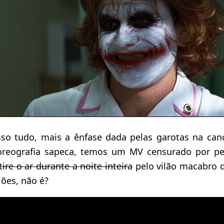
sso tudo, mais a ênfase dada pelas garotas na can
reografia sapeca, temos um MV censurado por p
ire o ar durante a noite inteira
pelo vilão macabro d
lões, não é?