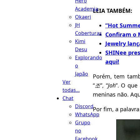
Hero
Academia
LEIA TAMBÉM:
Okaeri
“Hot Summe
JH
Coberturas
Confiram o 
Kimi
Jewelry lanç
Desu
SHINee pres
Explorando
aqui!
o
Japão
Porém, tem tamb
Ver
“
조
”, “
Joh
”. O que
todas...
meninas não. Aqu
Chat
Discord
Por fim, a palavra
WhatsApp
Grupo
no
Facebook