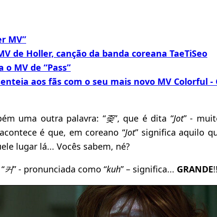
r MV”
MV de Holler, canção da banda coreana TaeTiSeo
a o MV de “Pass”
enteia aos fãs com o seu mais novo MV Colorful -
ém uma outra palavra: “
좆
”, que é dita “
Jot
” - mui
 acontece é que, em coreano “
Jot
” significa aquilo 
ele lugar lá... Vocês sabem, né?
 “
커
” - pronunciada como “
kuh
” – significa...
GRANDE
!