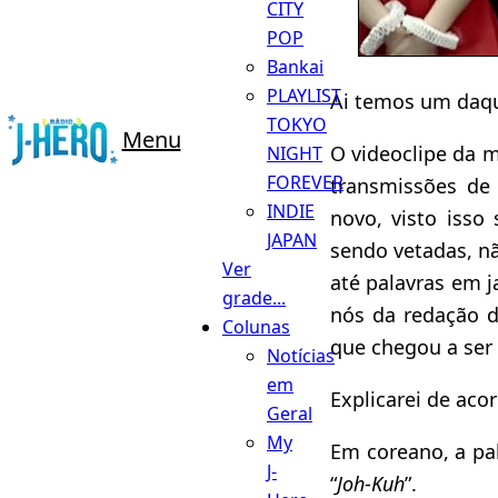
CITY
POP
Bankai
PLAYLIST
Ai temos um daqu
TOKYO
Menu
O videoclipe da 
NIGHT
FOREVER
transmissões de 
INDIE
novo, visto iss
JAPAN
sendo vetadas, n
Ver
até palavras em 
grade...
nós da redação 
Colunas
que chegou a ser
Notícias
em
Explicarei de ac
Geral
My
Em coreano, a pal
J-
“
Joh
-
Ku­h
”.