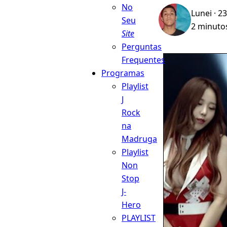
No
Lunei
· 23
Seu
2 minutos
Site
Perguntas
Frequentes
Programas
Playlist
J
Rock
na
Madruga
Playlist
Non
Stop
J-
Hero
PLAYLIST