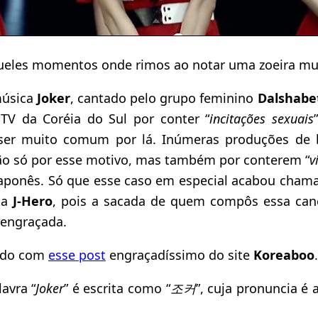
eles momentos onde rimos ao notar uma zoeira mui
música
Joker
, cantado pelo grupo feminino
Dalshabe
TV da Coréia do Sul por conter “
incitações sexuais
o ser muito comum por lá. Inúmeras produções de
ão só por esse motivo, mas também por conterem “
v
japonês. Só que esse caso em especial acabou cham
da
J-Hero
, pois a sacada de quem compôs essa canç
 engraçada.
ordo com
esse post
engraçadíssimo do site
Koreaboo
.
avra “
Joker
” é escrita como “
조커
”, cuja pronuncia é