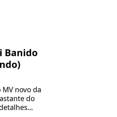
i Banido
indo)
o MV novo da
astante do
etalhes...