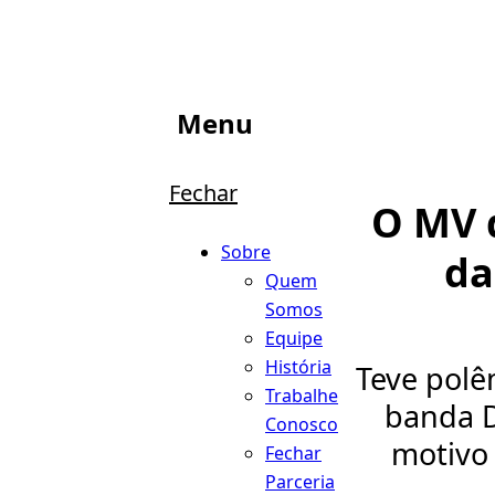
Menu
Fechar
O MV d
Sobre
da
Quem
Somos
Equipe
História
Teve polê
Trabalhe
banda D
Conosco
motivo 
Fechar
Parceria