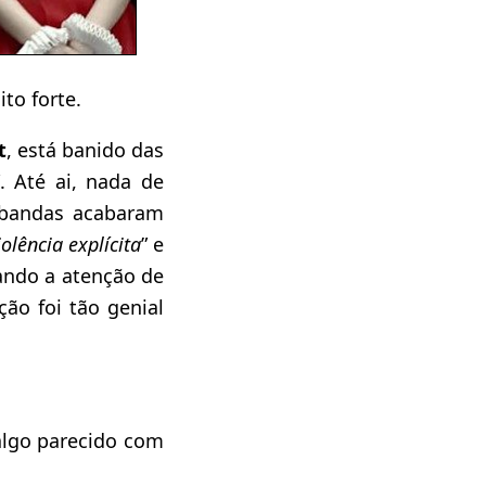
to forte.
t
, está banido das
”. Até ai, nada de
 bandas acabaram
iolência explícita
” e
ando a atenção de
ão foi tão genial
 algo parecido com