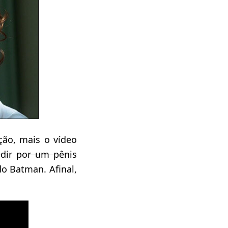
ção, mais o vídeo
edir
por um pênis
o Batman. Afinal,