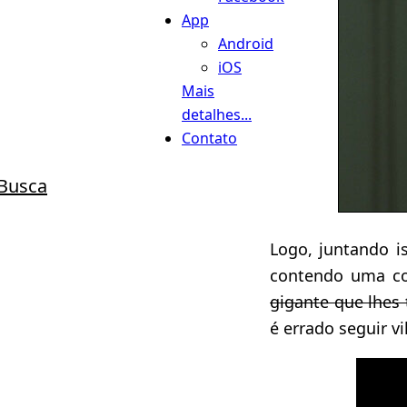
App
Android
iOS
Mais
detalhes...
Contato
Busca
Logo, juntando i
contendo uma co
gigante que lhes t
é errado seguir vi