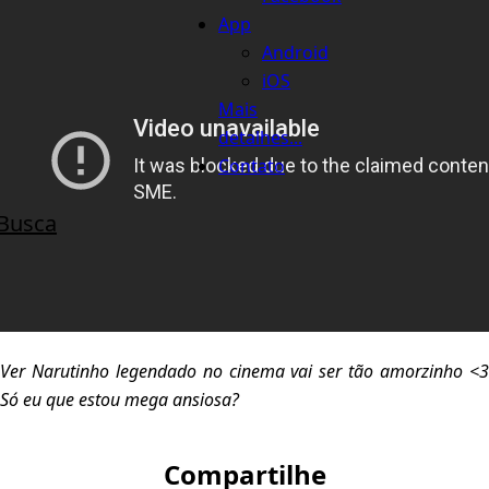
App
Android
iOS
Mais
detalhes...
Contato
Busca
Ver Narutinho legendado no cinema vai ser tão amorzinho <3
Só eu que estou mega ansiosa?
Compartilhe