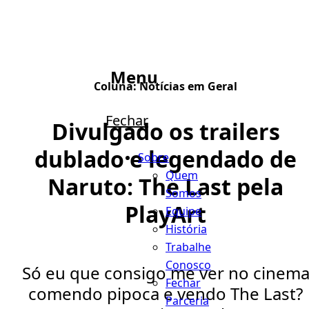
Menu
Coluna:
Notícias em Geral
Fechar
Divulgado os trailers
dublado e legendado de
Sobre
Quem
Naruto: The Last pela
Somos
PlayArt
Equipe
História
Trabalhe
Conosco
Só eu que consigo me ver no cinem
Fechar
comendo pipoca e vendo The Last?
Parceria