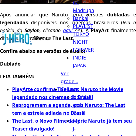
na
Madruga
Após anunciar que Naruto teria versões
dubladas
Bankai
legendadas
disponíveis nos cinemas brasileiros (
leia 
PLAYLIST
notícia do
Saylon
, clicando
aqui
^^
). A
PlayArt
finalmente
TOKYO
Menu
divulgou os trailers de
The Last
.
NIGHT
FOREVER
Confira abaixo as versões de áudio:
INDIE
Dublado
JAPAN
Ver
LEIA TAMBÉM:
grade...
Colunas
PlayArte confirma The Last: Naruto the Movie
Notícias
legendado nos cinemas do Brasil!
em
Reprogramem a agenda, pois Naruto: The Last
Geral
tem a estreia adiada no Brasil
My
The Last, o Novo Filme da série Naruto já tem seu
J-
Teaser divulgado!