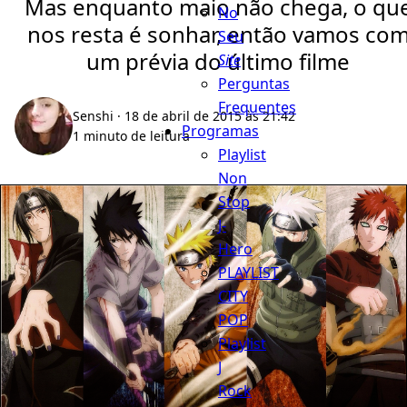
Mas enquanto maio não chega, o qu
No
nos resta é sonhar, então vamos co
Seu
um prévia do último filme
Site
Perguntas
Frequentes
Senshi
· 18 de abril de 2015 às 21:42
Programas
1 minuto de leitura
Playlist
Non
Stop
J-
Hero
PLAYLIST
CITY
POP
Playlist
J
Rock