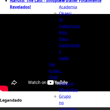
Hero
Naruto: The Last - Sinopse e Trailer Finalmente
Academia
Revelados!
Okaeri
JH
Coberturas
Kimi
Desu
Explorando
o
Japão
Ver
todas...
Chat
Discord
WhatsApp
Grupo
Legandado
no
Facebook