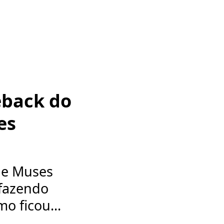
eback do
es
ne Muses
 fazendo
o ficou...