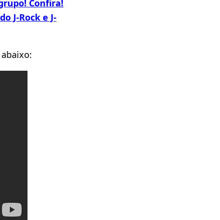
grupo! Confira!
o J-Rock e J-
 abaixo: