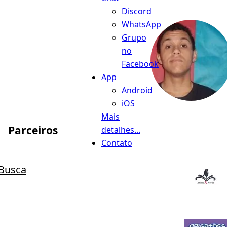
Discord
WhatsApp
Grupo
no
Facebook
App
Android
iOS
Mais
Parceiros
detalhes...
Contato
Busca