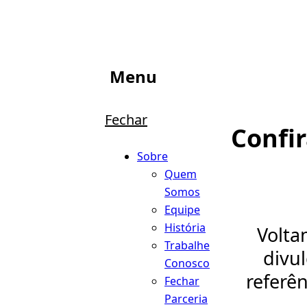
Menu
Fechar
Confi
Sobre
Quem
Somos
Equipe
História
Volta
Trabalhe
divu
Conosco
referên
Fechar
Parceria