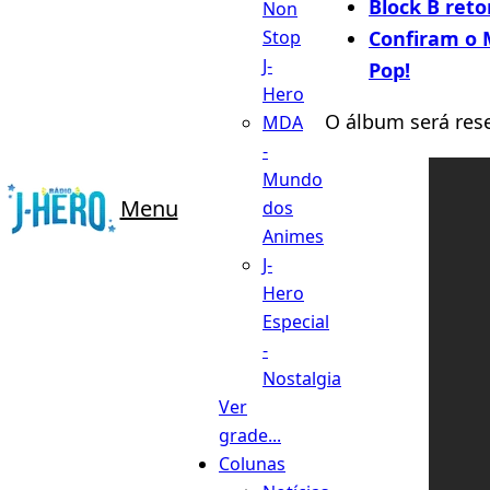
Block B reto
Non
Confiram o 
Stop
J-
Pop!
Hero
O álbum será res
MDA
-
Mundo
Menu
dos
Animes
J-
Hero
Especial
-
Nostalgia
Ver
grade...
Colunas