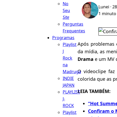
No
Lunei
· 28
Seu
1 minuto 
Site
Perguntas
Frequentes
Programas
Após problemas c
Playlist
da mídia, as men
J
Rock
Drama
e um MV d
na
O videoclipe fa
Madruga
INDIE
colorida que as p
JAPAN
LEIA TAMBÉM:
PLAYLIST
J-
“Hot Summe
ROCK
Confiram o 
Playlist