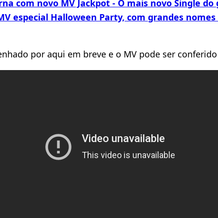
rna com novo MV Jackpot - O mais novo Single do 
MV especial Halloween Party, com grandes nomes d
enhado por aqui em breve e o MV pode ser conferido