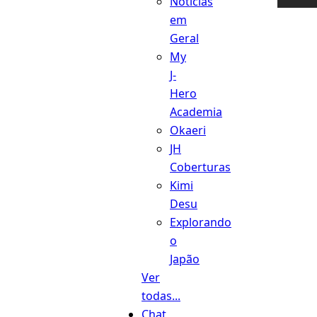
Notícias
em
Geral
My
J-
Hero
Academia
Okaeri
JH
Coberturas
Kimi
Desu
Explorando
o
Japão
Ver
todas...
Chat