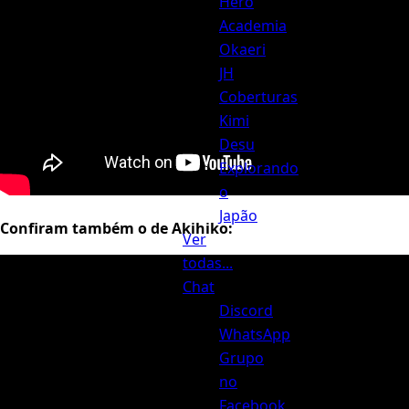
Hero
Academia
Okaeri
JH
Coberturas
Kimi
Desu
Explorando
o
Japão
Confiram também o de Akihiko:
Ver
todas...
Chat
Discord
WhatsApp
Grupo
no
Facebook