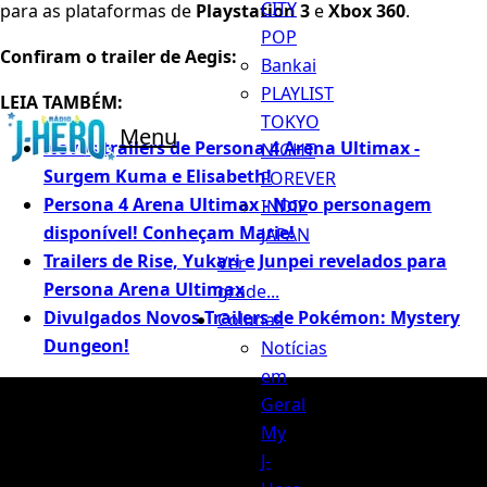
CITY
para as plataformas de
Playstation 3
e
Xbox 360
.
POP
Confiram o trailer de Aegis:
Bankai
PLAYLIST
LEIA TAMBÉM:
TOKYO
Menu
Novos trailers de Persona 4 Arena Ultimax -
NIGHT
Surgem Kuma e Elisabeth!
FOREVER
Persona 4 Arena Ultimax - Novo personagem
INDIE
disponível! Conheçam Marie!
JAPAN
Trailers de Rise, Yukari e Junpei revelados para
Ver
Persona Arena Ultimax
grade...
Divulgados Novos Trailers de Pokémon: Mystery
Colunas
Dungeon!
Notícias
em
Geral
My
J-