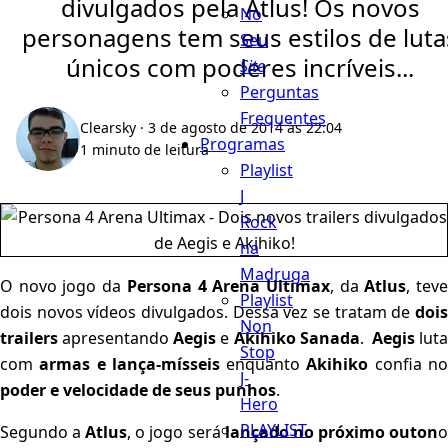
divulgados pela Atlus! Os novos
No
personagens tem seus estilos de luta
Seu
únicos com poderes incríveis...
Site
Perguntas
Frequentes
Clearsky
· 3 de agosto de 2014 às 22:04
Programas
1 minuto de leitura
Playlist
J
Rock
na
Madruga
O novo jogo da
Persona 4 Arena Ultimax
, da
Atlus
, tev
Playlist
dois novos vídeos divulgados. Dessa vez se tratam de
dois
Non
trailers
apresentando
Aegis
e
Akihiko Sanada
.
Aegis
luta
Stop
com
armas e lança-mísseis
enquanto
Akihiko
confia n
J-
poder e velocidade de seus punhos
.
Hero
PLAYLIST
Segundo a
Atlus
, o jogo será
lançado no próximo outon