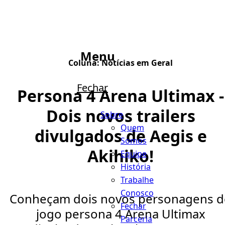
Menu
Coluna:
Notícias em Geral
Fechar
Persona 4 Arena Ultimax -
Dois novos trailers
Sobre
Quem
divulgados de Aegis e
Somos
Akihiko!
Equipe
História
Trabalhe
Conosco
Conheçam dois novos personagens d
Fechar
jogo persona 4 Arena Ultimax
Parceria