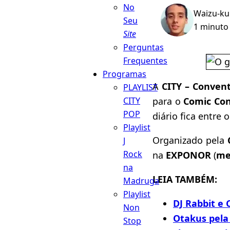
No
Waizu-k
Seu
1 minuto 
Site
Perguntas
Frequentes
Programas
A
CITY – Convent
PLAYLIST
para o
Comic Con
CITY
POP
diário fica entre 
Playlist
Organizado pela
J
Rock
na
EXPONOR
(
me
na
LEIA TAMBÉM:
Madruga
Playlist
DJ Rabbit e 
Non
Otakus pela 
Stop