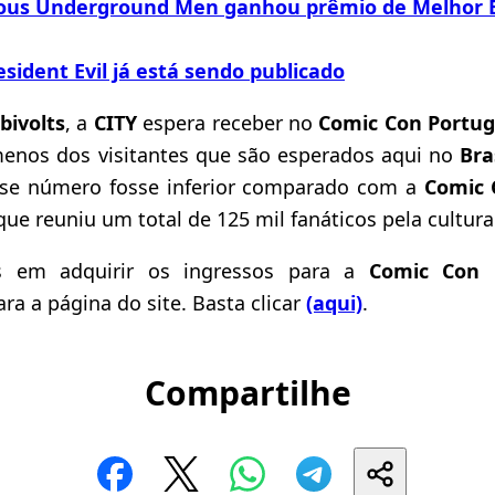
ous Underground Men ganhou prêmio de Melhor E
ident Evil já está sendo publicado
bivolts
, a
CITY
espera receber no
Comic Con Portug
menos dos visitantes que são esperados aqui no
Bra
sse número fosse inferior comparado com a
Comic 
 que reuniu um total de 125 mil fanáticos pela cultura
s em adquirir os ingressos para a
Comic Con P
ara a página do site. Basta clicar
(aqui)
.
Compartilhe