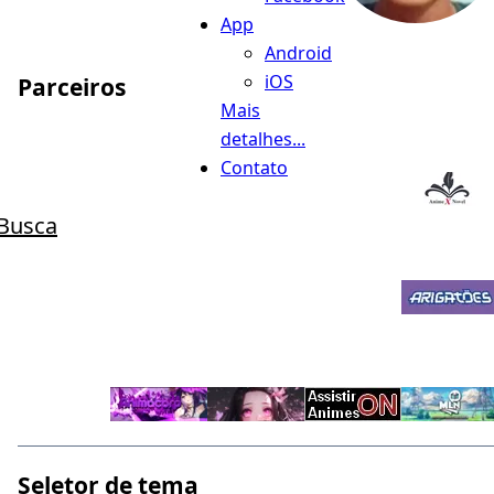
App
Android
iOS
Parceiros
Mais
detalhes...
Contato
Busca
Seletor de tema