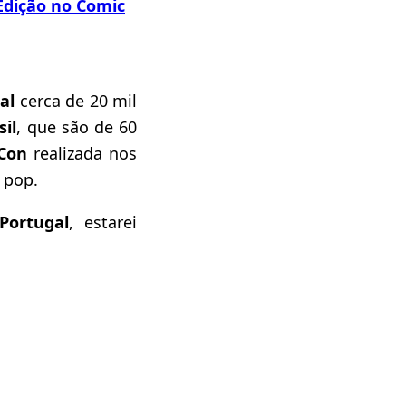
dição no Comic
al
cerca de 20 mil
sil
, que são de 60
Con
realizada nos
 pop.
ortugal
, estarei