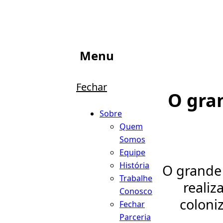
Menu
Fechar
O gra
Sobre
Quem
Somos
Equipe
História
O grande 
Trabalhe
realiz
Conosco
coloni
Fechar
Parceria