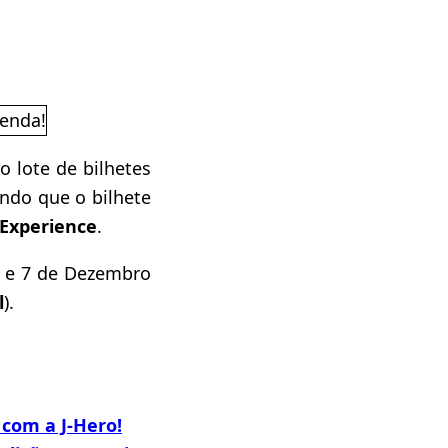
 lote de bilhetes
ndo que o bilhete
 Experience
.
 6 e 7 de Dezembro
l
).
 com a J-Hero!