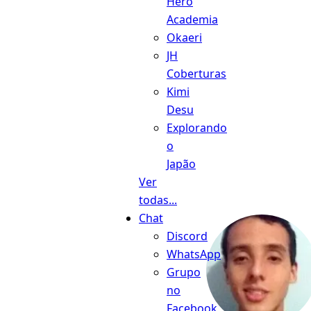
Hero
Academia
Okaeri
JH
Coberturas
Kimi
Desu
Explorando
o
Japão
Ver
todas...
Chat
Discord
WhatsApp
Grupo
no
Facebook