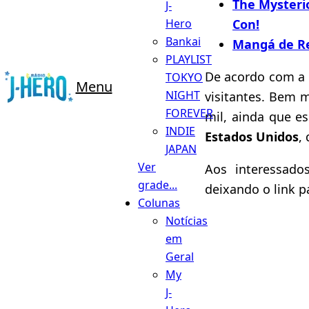
The Mysteri
J-
Con!
Hero
Bankai
Mangá de Res
PLAYLIST
De acordo com a
TOKYO
Menu
NIGHT
visitantes. Bem 
FOREVER
mil, ainda que e
INDIE
Estados Unidos
,
JAPAN
Ver
Aos interessado
grade...
deixando o link p
Colunas
Notícias
em
Geral
My
J-