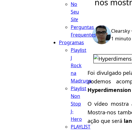
nos mostr
No
Seu
Site
Perguntas
Clearsky
Frequentes
1 minuto 
Programas
Playlist
J
Rock
Foi divulgado pe
na
Madruga
podemos acom
Playlist
Hyperdimension
Non
O vídeo mostra
Stop
J-
Mostra-nos tamb
Hero
ação que será
lan
PLAYLIST