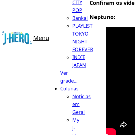
Confiram os víde
CITY
POP
Neptuno:
Bankai
PLAYLIST
TOKYO
Menu
NIGHT
FOREVER
INDIE
JAPAN
Ver
grade...
Colunas
Notícias
em
Geral
My
J-