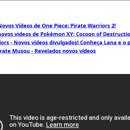
ovos Vídeos de One Piece: Pirate Warriors 2!
novos videos de Pokémon XY: Cocoon of Destructio
ors - Novos vídeos divulgados! Conheça Lana e o 
irate Musou - Revelados novos vídeos