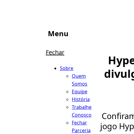
Menu
Fechar
Hype
Sobre
divul
Quem
Somos
Equipe
História
Trabalhe
Confiram
Conosco
Fechar
jogo Hyp
Parceria