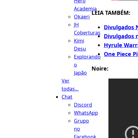
Hero
Academia
LEIA TAMBÉM:
Okaeri
JH
Divulgados N
Coberturas
Divulgados 
Kimi
Hyrule Warri
Desu
One Piece P
Explorando
o
Noire:
Japão
Ver
todas...
Chat
Discord
WhatsApp
Grupo
no
Facebook