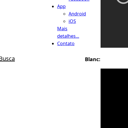
App
Android
iOS
Mais
detalhes...
Contato
Busca
Blanc: