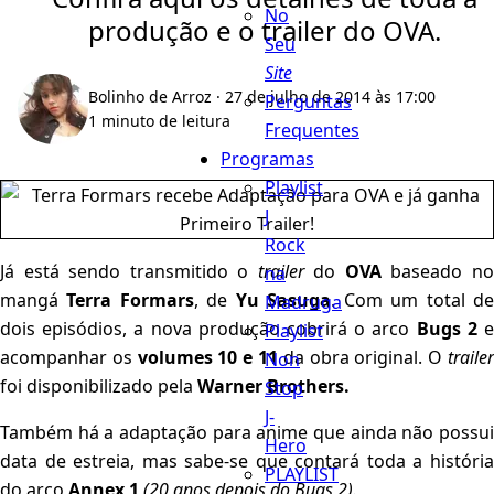
No
produção e o trailer do OVA.
Seu
Site
Bolinho de Arroz
· 27 de julho de 2014 às 17:00
Perguntas
1 minuto de leitura
Frequentes
Programas
Playlist
J
Rock
Já está sendo transmitido o
trailer
do
OVA
baseado n
na
mangá
Terra Formars
, de
Yu Sasuga
. Com um total d
Madruga
dois episódios, a nova produção cobrirá o arco
Bugs 2
Playlist
acompanhar os
volumes 10 e 11
da obra original. O
traile
Non
foi disponibilizado pela
Warner Brothers.
Stop
J-
Também há a adaptação para anime que ainda não possui
Hero
data de estreia, mas sabe-se que contará toda a história
PLAYLIST
do arco
Annex 1
(20 anos depois do Bugs 2).