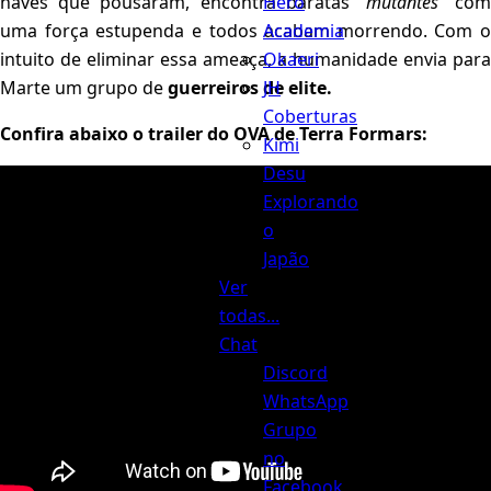
Hero
naves que pousaram, encontra baratas
“mutantes”
co
Academia
uma força estupenda e todos acabam morrendo. Com o
Okaeri
intuito de eliminar essa ameaça, a humanidade envia para
JH
Marte um grupo de
guerreiros de elite.
Coberturas
Confira abaixo o trailer do OVA de Terra Formars:
Kimi
Desu
Explorando
o
Japão
Ver
todas...
Chat
Discord
WhatsApp
Grupo
no
Facebook