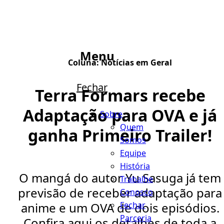
Menu
Coluna:
Notícias em Geral
Fechar
Terra Formars recebe
Adaptação para OVA e já
Sobre
Quem
ganha Primeiro Trailer!
Somos
Equipe
História
O mangá do autor Yu Sasuga já tem
Trabalhe
previsão de receber adaptação para
Conosco
Fechar
anime e um OVA de dois episódios.
Parceria
Confira aqui os detalhes de toda a