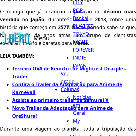
CITY
POP
O mangá que já alcançou a posição de
décimo mai
Bankai
vendido
no
Japão
, durante o ano de
2013
, cobre um
PLAYLIST
história que começa em
2577
. Nesse período sabe-se que,
TOKYO
há centenas de anos atrás, um grupo de cientistas
Menu
NIGHT
enviaram morfo e baratas para
Marte
.
FOREVER
LEIA TAMBÉM:
INDIE
JAPAN
Terceiro OVA de Kenichi the Mightiest Disciple –
Ver
Trailer
grade...
Confira o Trailer da Adaptação para Anime de
Colunas
Karneval!
Notícias
Assista ao primeiro trailer de Samurai X
em
Novo Trailer da Adaptação para Anime de
Geral
OreShura!
My
J-
Durante uma viagem ao planeta, toda a tripulação das